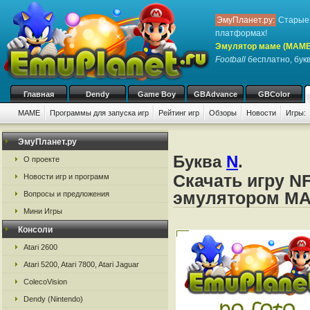
ЭмуПланет.ру:
Старые 
платформах!
Эмулятор маме (MAME
Football
бесплатно, букв
Главная
Dendy
Game Boy
GBAdvance
GBColor
MAME
Программы для запуска игр
Рейтинг игр
Обзоры
Новости
Игры:
ЭмуПланет.ру
Буква
N
.
О проекте
Скачать игру NF
Новости игр и программ
эмулятором M
Вопросы и предложения
Мини Игры
Консоли
Atari 2600
Atari 5200, Atari 7800, Atari Jaguar
ColecoVision
Dendy (Nintendo)