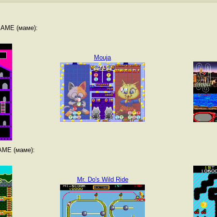
MAME (маме):
Mouja
AME (маме):
Mr. Do's Wild Ride