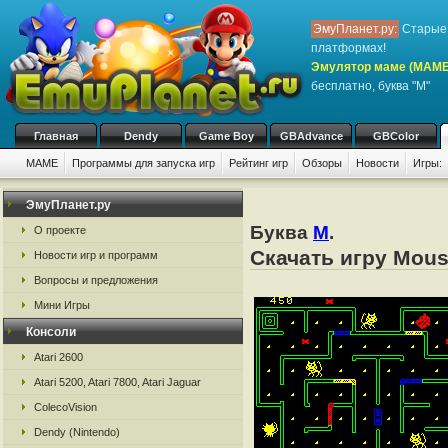
ЭмуПланет.ру:
Старые 
платформах!
Эмулятор маме (MAME
бесплатно, буква "M"
Главная
Dendy
Game Boy
GBAdvance
GBColor
MAME
Программы для запуска игр
Рейтинг игр
Обзоры
Новости
Игры:
ЭмуПланет.ру
Буква
M
.
О проекте
Скачать игру Mou
Новости игр и программ
Вопросы и предложения
Мини Игры
Консоли
Atari 2600
Atari 5200, Atari 7800, Atari Jaguar
ColecoVision
Dendy (Nintendo)