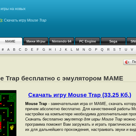
игры на новых
)
:
Скачать игру
Mouse Trap
MAME
Мини Игры
Nintendo 64
PC Engine
Sega
SN
#
A
B
C
D
E
F
G
H
I
J
K
L
M
N
O
P
Q
R
S
T
U
V
П
se Trap бесплатно с эмулятором MAME
Скачать игру Mouse Trap (33.25 Кб.)
Mouse Trap
- замечательная игра от МАМЕ, скачать котор
причем абсолютно бесплатно. Для качественной работы Mou
настройки на компьютере необходима дополнительная про
Скачать бесплатно эмулятор для игры Mouse Trap
можно 
программа поможет Вам загружать и играть практически в
их для дальнейшего прохождения, настраивать звуки и вид