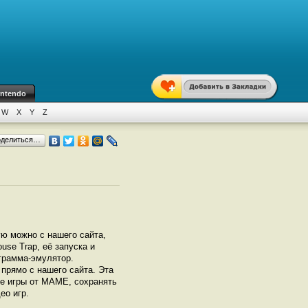
intendo
W
X
Y
Z
оделиться…
ую можно с нашего сайта,
se Trap, её запуска и
грамма-эмулятор.
прямо с нашего сайта. Эта
се игры от МАМЕ, сохранять
ео игр.