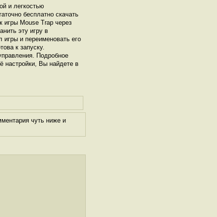
ой и легкостью
таточно бесплатно скачать
к игры Mouse Trap через
нить эту игру в
л игры и переименовать его
това к запуску.
управления. Подробное
ё настройки, Вы найдете в
мментария чуть ниже и