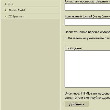
Антиспам проверка: Введите т
Oric
Sinclair ZX-81
Контактный E-mail (не публик
ZX Spectrum
Написать свою версию обзора
Обязательно указывайте свое
Сообщение:
Внимание:
HTML-тэги не допус
введите или скопируйте адре