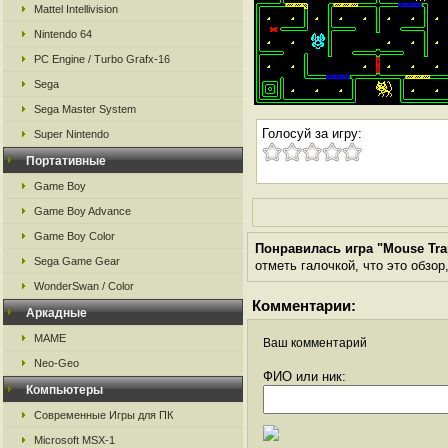
Mattel Intellivision
Nintendo 64
PC Engine / Turbo Grafx-16
Sega
Sega Master System
Голосуй за игру:
Super Nintendo
Портативные
Game Boy
Game Boy Advance
Game Boy Color
Понравилась игра "Mouse Tra
Sega Game Gear
отметь галочкой, что это обзор
WonderSwan / Color
Комментарии:
Аркадные
MAME
Ваш комментарий
Neo-Geo
ФИО или ник:
Компьютеры
Современные Игры для ПК
Microsoft MSX-1