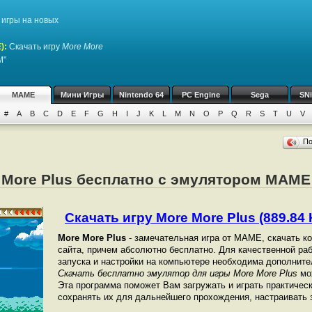
игры на новых
)
:
Скачать игру
More More
M"
MAME
Мини Игры
Nintendo 64
PC Engine
Sega
SN
#
A
B
C
D
E
F
G
H
I
J
K
L
M
N
O
P
Q
R
S
T
U
V
П
e More Plus бесплатно с эмулятором MAME
Скачать игру More More Plus (889.84 
More More Plus
- замечательная игра от МАМЕ, скачать к
сайта, причем абсолютно бесплатно. Для качественной раб
запуска и настройки на компьютере необходима дополнит
Скачать бесплатно эмулятор для игры More More Plus
мож
Эта программа поможет Вам загружать и играть практичес
сохранять их для дальнейшего прохождения, настраивать з