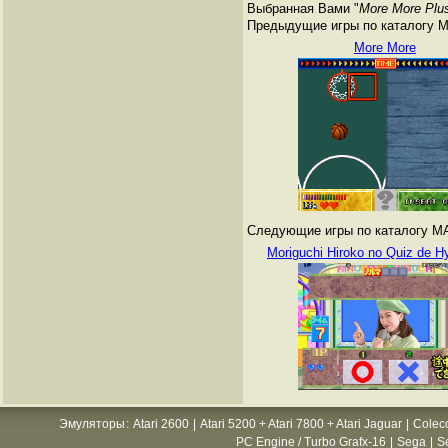
Выбранная Вами "
More More Plu
Предыдущие игры по каталогу 
More More
Следующие игры по каталогу M
Moriguchi Hiroko no Quiz de H
Эмуляторы
:
Atari 2600
|
Atari 5200 + Atari 7800 + Atari Jaguar
|
Colec
PC Engine / Turbo Grafx-16
|
Sega
|
S