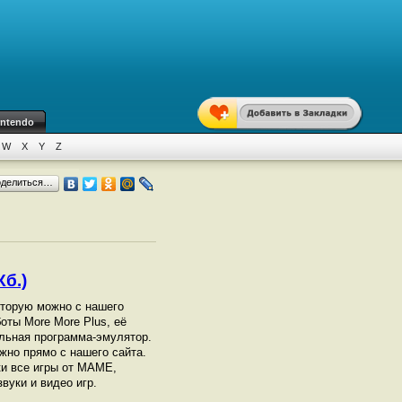
intendo
W
X
Y
Z
оделиться…
Кб.)
оторую можно с нашего
оты More More Plus, её
ельная программа-эмулятор.
но прямо с нашего сайта.
ки все игры от МАМЕ,
вуки и видео игр.