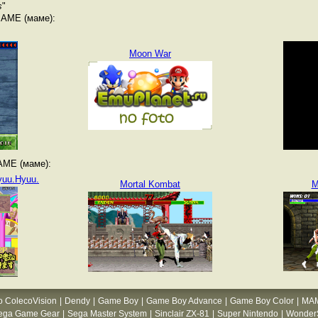
s
"
MAME (маме):
Moon War
AME (маме):
yuu.Hyuu.
Mortal Kombat
M
o ColecoVision
|
Dendy
|
Game Boy
|
Game Boy Advance
|
Game Boy Color
|
MA
ega Game Gear
|
Sega Master System
|
Sinclair ZX-81
|
Super Nintendo
|
WonderS