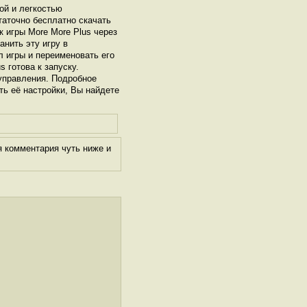
ой и легкостью
таточно бесплатно скачать
к игры More More Plus через
нить эту игру в
л игры и переименовать его
 готова к запуску.
управления. Подробное
ть её настройки, Вы найдете
я комментария чуть ниже и