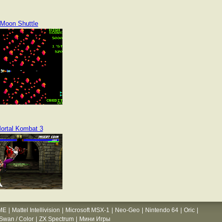
Moon Shuttle
ortal Kombat 3
ME
|
Mattel Intellivision
|
Microsoft MSX-1
|
Neo-Geo
|
Nintendo 64
|
Oric
|
wan / Color
|
ZX Spectrum
|
Мини Игры