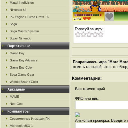
Mattel Intellivision
Nintendo 64
PC Engine / Turbo Grafx-16
Sega
Голосуй за игру:
Sega Master System
Super Nintendo
Портативные
Game Boy
Game Boy Advance
Понравилась игра "More More
отметь галочкой, что это обзор
Game Boy Color
Sega Game Gear
Комментарии:
WonderSwan / Color
Ваш комментарий
Аркадные
MAME
ФИО или ник:
Neo-Geo
Компьютеры
Современные Игры для ПК
Антиспам проверка: Введите т
Microsoft MSX-1