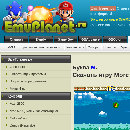
ЭмуПланет.ру:
Старые 
платформах!
Эмулятор маме (MAME
Plus
бесплатно, буква "
Главная
Dendy
Game Boy
GBAdvance
GBColor
MAME
Программы для запуска игр
Рейтинг игр
Обзоры
Новости
Игры:
ЭмуПланет.ру
Буква
M
.
О проекте
Скачать игру Mor
Новости игр и программ
Вопросы и предложения
Мини Игры
Консоли
Atari 2600
Atari 5200, Atari 7800, Atari Jaguar
ColecoVision
Dendy (Nintendo)