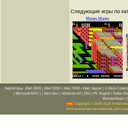
Следующие игры по ка
Money Money
Эмуляторы
:
Atari 2600
|
Atari 5200 + Atari 7800 + Atari Jaguar
|
Coleco Coleco
|
Microsoft MSX-1
|
Neo-Geo
|
Nintendo 64
|
Oric
|
PC Engine / Turbo Gr
WonderSwan / C
Copyright © 2006-2026 Portal www
Использование материалов сайта раз