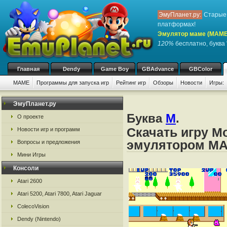
ЭмуПланет.ру:
Старые 
платформах!
Эмулятор маме (MAME
120%
бесплатно, буква 
Главная
Dendy
Game Boy
GBAdvance
GBColor
MAME
Программы для запуска игр
Рейтинг игр
Обзоры
Новости
Игры:
ЭмуПланет.ру
Буква
M
.
О проекте
Скачать игру M
Новости игр и программ
эмулятором M
Вопросы и предложения
Мини Игры
Консоли
Atari 2600
Atari 5200, Atari 7800, Atari Jaguar
ColecoVision
Dendy (Nintendo)