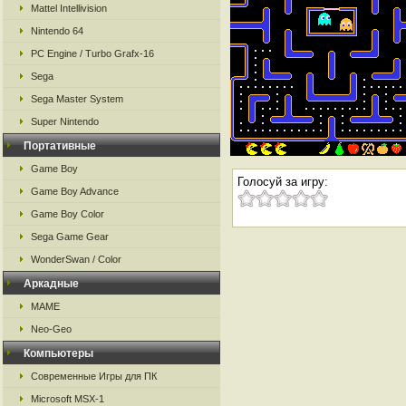
Mattel Intellivision
Nintendo 64
PC Engine / Turbo Grafx-16
Sega
Sega Master System
Super Nintendo
Портативные
Game Boy
Голосуй за игру:
Game Boy Advance
Game Boy Color
Sega Game Gear
WonderSwan / Color
Аркадные
MAME
Neo-Geo
Компьютеры
Современные Игры для ПК
Microsoft MSX-1