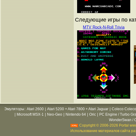
Следующие игры по ка
MTV Rock-N-Roll Trivia
Эмуляторы
:
Atari 2600
|
Atari 5200 + Atari 7800 + Atari Jaguar
|
Coleco Coleco
|
Microsoft MSX-1
|
Neo-Geo
|
Nintendo 64
|
Oric
|
PC Engine / Turbo Gr
WonderSwan / C
Copyright © 2006-2026 Portal www
Использование материалов сайта раз