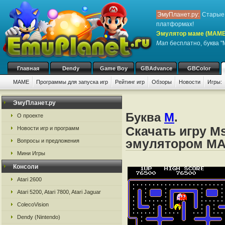
ЭмуПланет.ру:
Старые 
платформах!
Эмулятор маме (MAME
Man
бесплатно, буква "
Главная
Dendy
Game Boy
GBAdvance
GBColor
MAME
Программы для запуска игр
Рейтинг игр
Обзоры
Новости
Игры:
ЭмуПланет.ру
Буква
M
.
О проекте
Скачать игру M
Новости игр и программ
эмулятором M
Вопросы и предложения
Мини Игры
Консоли
Atari 2600
Atari 5200, Atari 7800, Atari Jaguar
ColecoVision
Dendy (Nintendo)