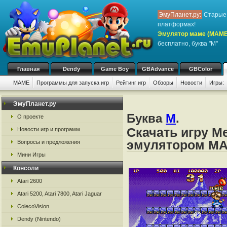
ЭмуПланет.ру:
Старые 
платформах!
Эмулятор маме (MAME
бесплатно, буква "M"
Главная
Dendy
Game Boy
GBAdvance
GBColor
MAME
Программы для запуска игр
Рейтинг игр
Обзоры
Новости
Игры:
ЭмуПланет.ру
Буква
M
.
О проекте
Скачать игру Me
Новости игр и программ
эмулятором M
Вопросы и предложения
Мини Игры
Консоли
Atari 2600
Atari 5200, Atari 7800, Atari Jaguar
ColecoVision
Dendy (Nintendo)