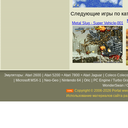
Следующие игры по ка
Metal Slug - Super Vehicle-001
Эмуляторы
:
Atari 2600
|
Atari 5200 + Atari 7800 + Atari Jaguar
|
Coleco Coleco
|
Microsoft MSX-1
|
Neo-Geo
|
Nintendo 64
|
Oric
|
PC Engine / Turbo Gr
WonderSwan / C
Copyright © 2006-2026 Portal www
Использование материалов сайта раз