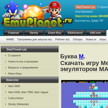
ЭмуПланет.ру:
Старые 
платформах!
Эмулятор маме (MAME
бесплатно, буква "M"
Главная
Dendy
Game Boy
GBAdvance
GBColor
MAME
Программы для запуска игр
Рейтинг игр
Обзоры
Новости
Игры:
ЭмуПланет.ру
Буква
M
.
О проекте
Скачать игру Me
Новости игр и программ
эмулятором M
Вопросы и предложения
Мини Игры
Консоли
Atari 2600
Atari 5200, Atari 7800, Atari Jaguar
ColecoVision
Dendy (Nintendo)