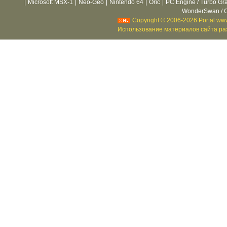
|
Microsoft MSX-1
|
Neo-Geo
|
Nintendo 64
|
Oric
|
PC Engine / Turbo Gr
WonderSwan / C
Copyright © 2006-2026 Portal www
Использование материалов сайта раз