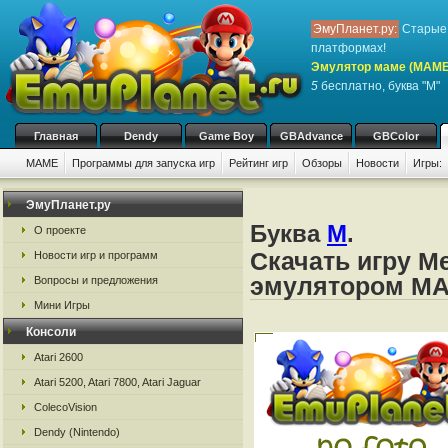
ЭмуПланет.ру:
Старые 
платформах!
Эмулятор маме (MAME
5
бесплатно, буква "M"
Главная
Dendy
Game Boy
GBAdvance
GBColor
MAME
Программы для запуска игр
Рейтинг игр
Обзоры
Новости
Игры:
ЭмуПланет.ру
Буква
M
.
О проекте
Скачать игру M
Новости игр и программ
эмулятором M
Вопросы и предложения
Мини Игры
Консоли
Atari 2600
Atari 5200, Atari 7800, Atari Jaguar
ColecoVision
Dendy (Nintendo)