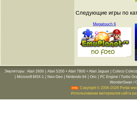
Следующие игры по ка
Megatouch 6
Эмуляторы
:
Atari 2600
|
Atari 5200 + Atari 7800 + Atari Jaguar
|
Coleco Coleco
|
Microsoft MSX-1
|
Neo-Geo
|
Nintendo 64
|
Oric
|
PC Engine / Turbo Gr
WonderSwan / C
Copyright © 2006-2026 Portal www
Использование материалов сайта раз