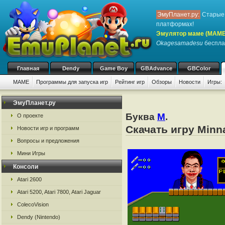
ЭмуПланет.ру:
Старые 
платформах!
Эмулятор маме (MAME
Okagesamadesu
бесплат
Главная
Dendy
Game Boy
GBAdvance
GBColor
MAME
Программы для запуска игр
Рейтинг игр
Обзоры
Новости
Игры:
ЭмуПланет.ру
Буква
M
.
О проекте
Скачать игру Min
Новости игр и программ
Вопросы и предложения
Мини Игры
Консоли
Atari 2600
Atari 5200, Atari 7800, Atari Jaguar
ColecoVision
Dendy (Nintendo)