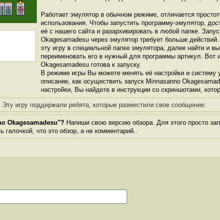
Работает эмулятор в обычном режиме, отличается простот
использования. Чтобы запустить программу-эмулятор, дос
её с нашего сайта и разархивировать в любой папке. Запу
Okagesamadesu через эмулятор требует больше действий.
эту игру в специальной папке эмулятора, далее найти и в
переименовать его в нужный для программы артикул. Вот и
Okagesamadesu готова к запуску.
В режиме игры Вы можете менять её настройки и систему 
описание, как осуществить запуск Minnasanno Okagesamad
настройки, Вы найдете в инструкции со скриншотами, кото
Эту игру поддержали ребята, которые разместили свое сообщение:
no Okagesamadesu"?
Напиши свою версию обзора. Для этого просто зап
 галочкой, что это обзор, а не комментарий..