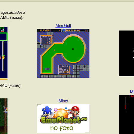
kagesamadesu
"
MAME (маме):
Mini Golf
AME (маме):
M
Mirax