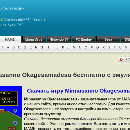
игры на новых
)
:
Скачать игру
Minnasanno
но, буква "M"
MAME
Мини Игры
Nintendo 64
PC Engine
Sega
SN
#
A
B
C
D
E
F
G
H
I
J
K
L
M
N
O
P
Q
R
S
T
U
V
П
nasanno Okagesamadesu бесплатно с эму
Скачать игру Minnasanno Okagesama
Minnasanno Okagesamadesu
- замечательная игра от МА
с нашего сайта, причем абсолютно бесплатно. Для качест
Okagesamadesu, её запуска и настройки на компьютере н
программа-эмулятор.
Скачать бесплатно эмулятор для игры Minnasanno Okag
нашего сайта. Эта программа поможет Вам загружать и игр
МАМЕ, сохранять их для дальнейшего прохождения, настра