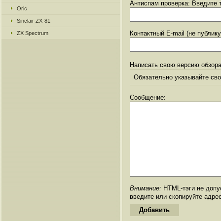
Антиспам проверка: Введите т
Oric
Sinclair ZX-81
Контактный E-mail (не публик
ZX Spectrum
Написать свою версию обзора
Обязательно указывайте свое
Сообщение:
Внимание:
HTML-тэги не допус
введите или скопируйте адре