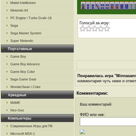
Mattel Intellivision
Nintendo 64
PC Engine / Turbo Grafx-16
Голосуй за игру:
Sega
Sega Master System
Super Nintendo
Портативные
Game Boy
Game Boy Advance
Game Boy Color
Понравилась игра "Minnasan
Sega Game Gear
комментария чуть ниже и отметь
WonderSwan / Color
Комментарии:
Аркадные
MAME
Ваш комментарий
Neo-Geo
ФИО или ник:
Компьютеры
Современные Игры для ПК
Microsoft MSX-1