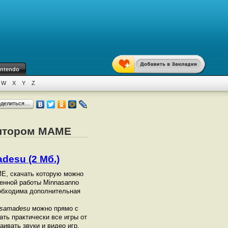
intendo
W
X
Y
Z
оделиться…
лятором MAME
desu (2 Мб.)
МЕ, скачать которую можно
венной работы Minnasanno
еобходима дополнительная
esamadesu
можно прямо с
ать практически все игры от
ивать звуки и видео игр.