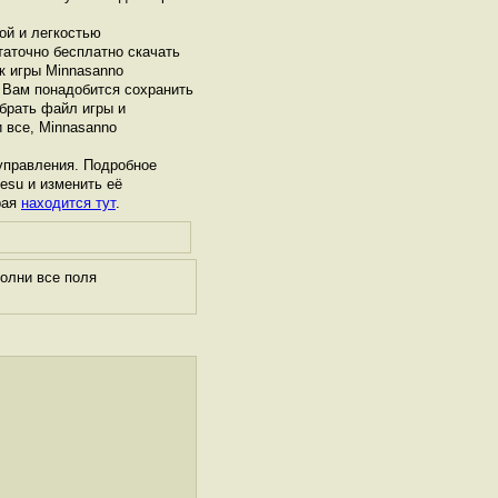
ой и легкостью
таточно бесплатно скачать
ск игры Minnasanno
 Вам понадобится сохранить
ыбрать файл игры и
 все, Minnasanno
управления. Подробное
esu и изменить её
рая
находится тут
.
олни все поля