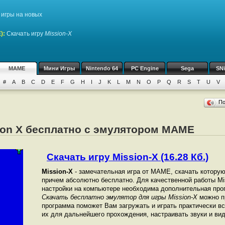
игры на новых
)
:
Скачать игру
Mission-X
MAME
Мини Игры
Nintendo 64
PC Engine
Sega
SN
#
A
B
C
D
E
F
G
H
I
J
K
L
M
N
O
P
Q
R
S
T
U
V
П
sion X бесплатно с эмулятором MAME
Скачать игру Mission-X (16.28 Кб.)
Mission-X
- замечательная игра от МАМЕ, скачать которую
причем абсолютно бесплатно. Для качественной работы Mis
настройки на компьютере необходима дополнительная про
Скачать бесплатно эмулятор для игры Mission-X
можно пр
программа поможет Вам загружать и играть практически в
их для дальнейшего прохождения, настраивать звуки и вид