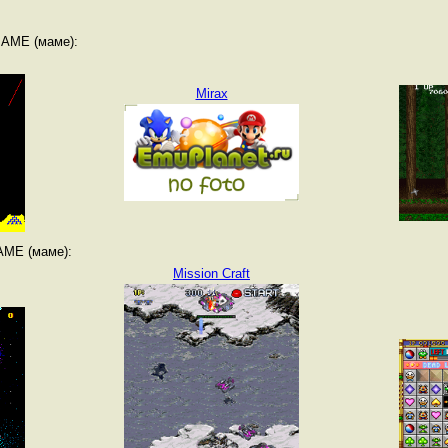
MAME (маме):
Mirax
AME (маме):
Mission Craft