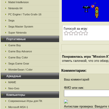
Mattel Intellivision
Nintendo 64
PC Engine / Turbo Grafx-16
Sega
Sega Master System
Голосуй за игру:
Super Nintendo
Портативные
Game Boy
Game Boy Advance
Понравилась игра "Mission-X
Game Boy Color
отметь галочкой, что это обзор
Sega Game Gear
WonderSwan / Color
Комментарии:
Аркадные
Ваш комментарий
MAME
ФИО или ник:
Neo-Geo
Компьютеры
Современные Игры для ПК
Антиспам проверка: Введите т
Microsoft MSX-1