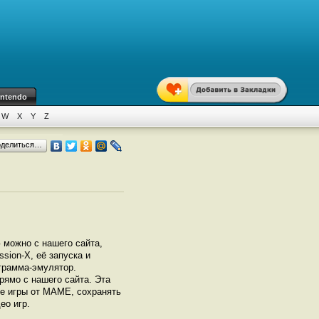
intendo
W
X
Y
Z
оделиться…
 можно с нашего сайта,
sion-X, её запуска и
грамма-эмулятор.
ямо с нашего сайта. Эта
се игры от МАМЕ, сохранять
ео игр.