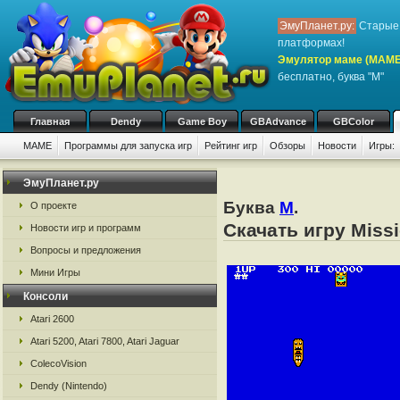
ЭмуПланет.ру:
Старые 
платформах!
Эмулятор маме (MAME
бесплатно, буква "M"
Главная
Dendy
Game Boy
GBAdvance
GBColor
MAME
Программы для запуска игр
Рейтинг игр
Обзоры
Новости
Игры:
ЭмуПланет.ру
Буква
M
.
О проекте
Скачать игру Mis
Новости игр и программ
Вопросы и предложения
Мини Игры
Консоли
Atari 2600
Atari 5200, Atari 7800, Atari Jaguar
ColecoVision
Dendy (Nintendo)