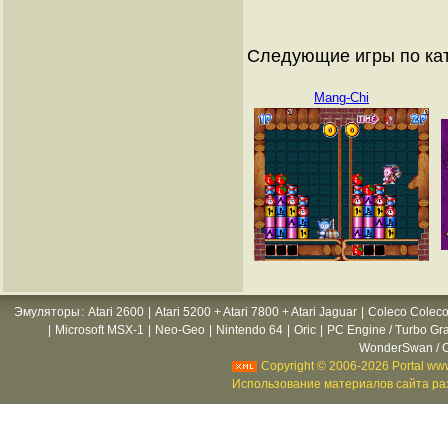
Следующие игры по ка
Mang-Chi
Эмуляторы
:
Atari 2600
|
Atari 5200 + Atari 7800 + Atari Jaguar
|
Coleco Coleco
|
Microsoft MSX-1
|
Neo-Geo
|
Nintendo 64
|
Oric
|
PC Engine / Turbo Gr
WonderSwan / C
Copyright © 2006-2026 Portal www
Использование материалов сайта раз