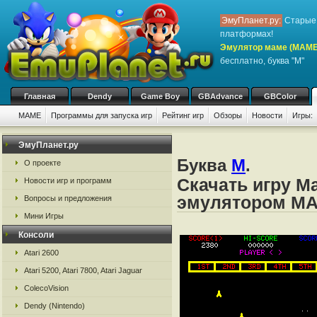
ЭмуПланет.ру:
Старые 
платформах!
Эмулятор маме (MAME
бесплатно, буква "M"
Главная
Dendy
Game Boy
GBAdvance
GBColor
MAME
Программы для запуска игр
Рейтинг игр
Обзоры
Новости
Игры:
ЭмуПланет.ру
Буква
M
.
О проекте
Скачать игру Ma
Новости игр и программ
эмулятором M
Вопросы и предложения
Мини Игры
Консоли
Atari 2600
Atari 5200, Atari 7800, Atari Jaguar
ColecoVision
Dendy (Nintendo)