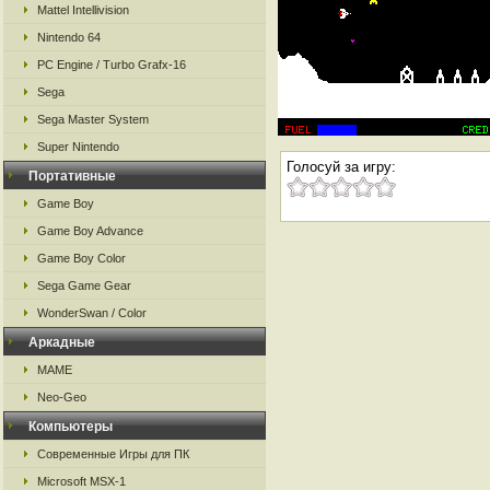
Mattel Intellivision
Nintendo 64
PC Engine / Turbo Grafx-16
Sega
Sega Master System
Super Nintendo
Голосуй за игру:
Портативные
Game Boy
Game Boy Advance
Game Boy Color
Sega Game Gear
WonderSwan / Color
Аркадные
MAME
Neo-Geo
Компьютеры
Современные Игры для ПК
Microsoft MSX-1