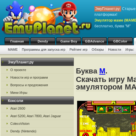
ЭмуПланет.ру:
Старые 
платформах!
Эмулятор маме (MAME
бесплатно, буква "M"
Главная
Dendy
Game Boy
GBAdvance
GBColor
MAME
Программы для запуска игр
Рейтинг игр
Обзоры
Новости
Игры:
ЭмуПланет.ру
Буква
M
.
О проекте
Скачать игру M
Новости игр и программ
эмулятором M
Вопросы и предложения
Мини Игры
Консоли
Atari 2600
Atari 5200, Atari 7800, Atari Jaguar
ColecoVision
Dendy (Nintendo)