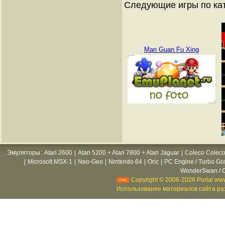
Следующие игры по ка
Man Guan Fu Xing
Эмуляторы
:
Atari 2600
|
Atari 5200 + Atari 7800 + Atari Jaguar
|
Coleco Coleco
|
Microsoft MSX-1
|
Neo-Geo
|
Nintendo 64
|
Oric
|
PC Engine / Turbo Gr
WonderSwan / C
Copyright © 2006-2026 Portal www
Использование материалов сайта раз