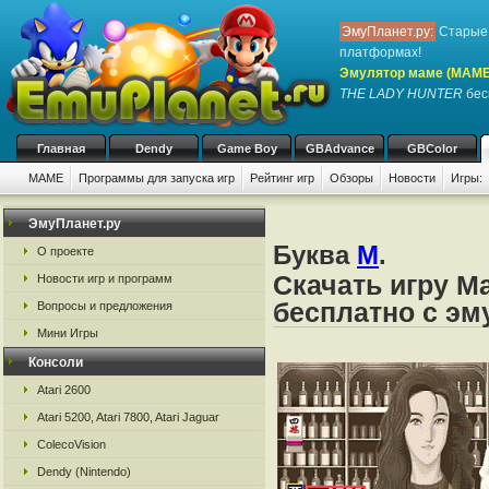
ЭмуПланет.ру:
Старые 
платформах!
Эмулятор маме (MAME
THE LADY HUNTER
бес
Главная
Dendy
Game Boy
GBAdvance
GBColor
MAME
Программы для запуска игр
Рейтинг игр
Обзоры
Новости
Игры:
ЭмуПланет.ру
Буква
M
.
О проекте
Скачать игру 
Новости игр и программ
бесплатно с э
Вопросы и предложения
Мини Игры
Консоли
Atari 2600
Atari 5200, Atari 7800, Atari Jaguar
ColecoVision
Dendy (Nintendo)