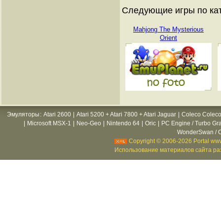
Следующие игры по ка
Mahjong The Mysterious
Orient
Эмуляторы
:
Atari 2600
|
Atari 5200 + Atari 7800 + Atari Jaguar
|
Coleco Coleco
|
Microsoft MSX-1
|
Neo-Geo
|
Nintendo 64
|
Oric
|
PC Engine / Turbo Gr
WonderSwan / C
Copyright © 2006-2026 Portal www
Использование материалов сайта раз