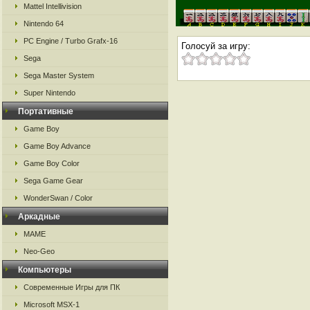
Mattel Intellivision
Nintendo 64
PC Engine / Turbo Grafx-16
Голосуй за игру:
Sega
Sega Master System
Super Nintendo
Портативные
Game Boy
Game Boy Advance
Game Boy Color
Sega Game Gear
WonderSwan / Color
Аркадные
MAME
Neo-Geo
Компьютеры
Современные Игры для ПК
Microsoft MSX-1