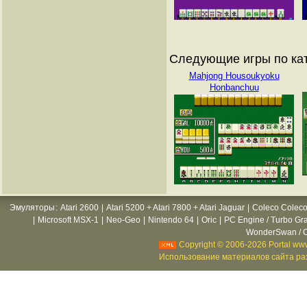
Следующие игры по ка
Mahjong Housoukyoku
Honbanchuu
Эмуляторы
:
Atari 2600
|
Atari 5200 + Atari 7800 + Atari Jaguar
|
Coleco Coleco
|
Microsoft MSX-1
|
Neo-Geo
|
Nintendo 64
|
Oric
|
PC Engine / Turbo Gr
WonderSwan / C
Copyright © 2006-2026 Portal www
Использование материалов сайта раз