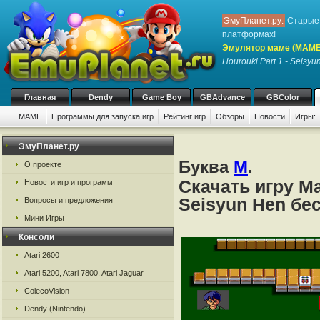
ЭмуПланет.ру:
Старые 
платформах!
Эмулятор маме (MAME
Hourouki Part 1 - Seisyu
Главная
Dendy
Game Boy
GBAdvance
GBColor
MAME
Программы для запуска игр
Рейтинг игр
Обзоры
Новости
Игры:
ЭмуПланет.ру
Буква
M
.
О проекте
Скачать игру Ma
Новости игр и программ
Seisyun Hen б
Вопросы и предложения
Мини Игры
Консоли
Atari 2600
Atari 5200, Atari 7800, Atari Jaguar
ColecoVision
Dendy (Nintendo)