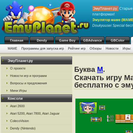
ЭмуПланет.ру:
Старые 
платформах!
Эмулятор маме (MAME
Doukyuusei Special
бесп
Главная
Dendy
Game Boy
GBAdvance
GBColor
MAME
Программы для запуска игр
Рейтинг игр
Обзоры
Новости
Игры:
ЭмуПланет.ру
Буква
M
.
О проекте
Скачать игру Ma
Новости игр и программ
бесплатно с э
Вопросы и предложения
Мини Игры
Консоли
Atari 2600
Atari 5200, Atari 7800, Atari Jaguar
ColecoVision
Dendy (Nintendo)