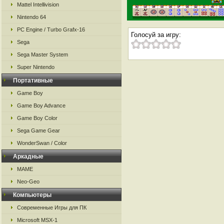
Mattel Intellivision
Nintendo 64
PC Engine / Turbo Grafx-16
Голосуй за игру:
Sega
Sega Master System
Super Nintendo
Портативные
Game Boy
Game Boy Advance
Game Boy Color
Sega Game Gear
WonderSwan / Color
Аркадные
MAME
Neo-Geo
Компьютеры
Современные Игры для ПК
Microsoft MSX-1