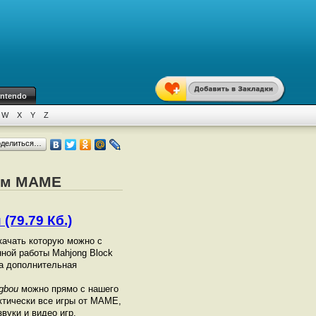
intendo
W
X
Y
Z
оделиться…
ром MAME
(79.79 Кб.)
качать которую можно с
нной работы Mahjong Block
ма дополнительная
gbou
можно прямо с нашего
ктически все игры от МАМЕ,
вуки и видео игр.