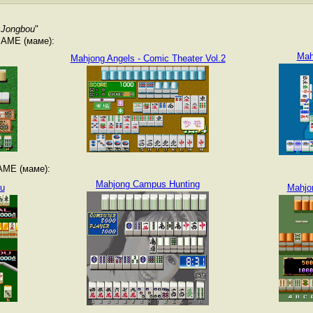
 Jongbou
"
MAME (маме):
Mah
Mahjong Angels - Comic Theater Vol.2
AME (маме):
Mahjong Campus Hunting
u
Mahjo