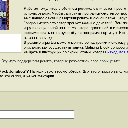
Работает эмулятор в обычном режиме, отличается простот
использования. Чтобы запустить программу-эмулятор, дос
её с нашего сайта и разархивировать в любой папке. Запус
Jongbou через эмулятор требует больше действий. Вам по
игру в специальной папке эмулятора, далее найти и выбра
переименовать его в нужный для программы артикул. Вот и
готова к запуску.
В режиме игры Вы можете менять её настройки и систему 
описание, как осуществить запуск Mahjong Block Jongbou и
найдете в инструкции со скриншотами, которая
находится т
Эту игру поддержали ребята, которые разместили свое сообщение:
Block Jongbou"?
Напиши свою версию обзора. Для этого просто заполни
то это обзор, а не комментарий..