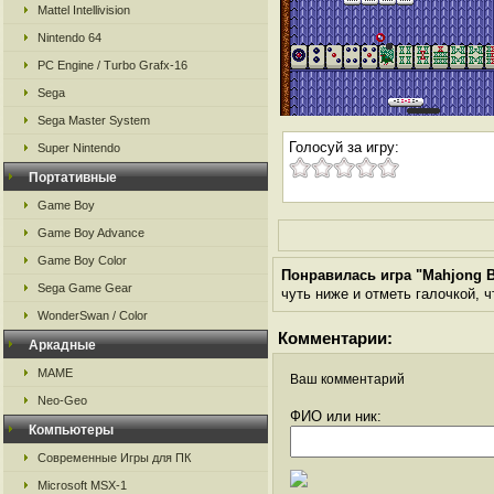
Mattel Intellivision
Nintendo 64
PC Engine / Turbo Grafx-16
Sega
Sega Master System
Голосуй за игру:
Super Nintendo
Портативные
Game Boy
Game Boy Advance
Game Boy Color
Понравилась игра "Mahjong 
Sega Game Gear
чуть ниже и отметь галочкой, ч
WonderSwan / Color
Комментарии:
Аркадные
MAME
Ваш комментарий
Neo-Geo
ФИО или ник:
Компьютеры
Современные Игры для ПК
Microsoft MSX-1