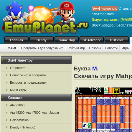
ЭмуПланет.ру:
Старые 
платформах!
Эмулятор маме (MAME
Block Jongbou
бесплатно
Главная
Dendy
Game Boy
GBAdvance
GBColor
MAME
Программы для запуска игр
Рейтинг игр
Обзоры
Новости
Игры:
ЭмуПланет.ру
Буква
M
.
О проекте
Скачать игру Mah
Новости игр и программ
Вопросы и предложения
Мини Игры
Консоли
Atari 2600
Atari 5200, Atari 7800, Atari Jaguar
ColecoVision
Dendy (Nintendo)