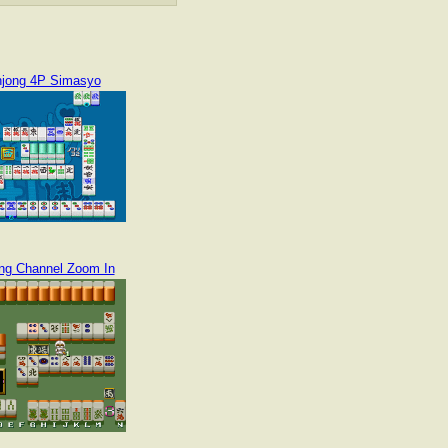
jong 4P Simasyo
ng Channel Zoom In