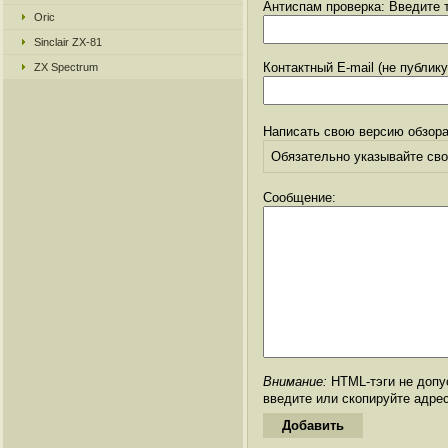
Антиспам проверка: Введите т
Oric
Sinclair ZX-81
Контактный E-mail (не публик
ZX Spectrum
Написать свою версию обзора
Обязательно указывайте свое
Сообщение:
Внимание:
HTML-тэги не допус
введите или скопируйте адре