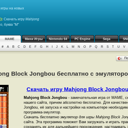
игры на новых
)
:
Скачать игру
Mahjong
, буква "M"
MAME
Мини Игры
Nintendo 64
PC Engine
Sega
SN
#
A
B
C
D
E
F
G
H
I
J
K
L
M
N
O
P
Q
R
S
T
U
V
П
jong Block Jongbou бесплатно с эмулято
Скачать игру Mahjong Block Jongbou 
Mahjong Block Jongbou
- замечательная игра от МАМЕ, с
нашего сайта, причем абсолютно бесплатно. Для качестве
Jongbou, её запуска и настройки на компьютере необходи
программа-эмулятор.
Скачать бесплатно эмулятор для игры Mahjong Block Jon
сайта. Эта программа поможет Вам загружать и играть пра
сохранять их для дальнейшего прохождения, настраивать з