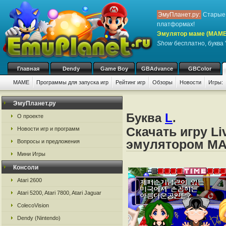
ЭмуПланет.ру:
Старые 
платформах!
Эмулятор маме (MAME
Show
бесплатно, буква 
Главная
Dendy
Game Boy
GBAdvance
GBColor
MAME
Программы для запуска игр
Рейтинг игр
Обзоры
Новости
Игры:
ЭмуПланет.ру
Буква
L
.
О проекте
Скачать игру Li
Новости игр и программ
эмулятором M
Вопросы и предложения
Мини Игры
Консоли
Atari 2600
Atari 5200, Atari 7800, Atari Jaguar
ColecoVision
Dendy (Nintendo)