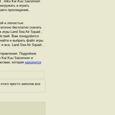
, Riku Kai Kuu Saizensen
загружать и играть
шего прохождения,
ой и легкостью
таточно бесплатно скачать
 игры Land Sea Air Squad ,
йствий. Вам понадобится
 найти и выбрать файл игры
и все, Land Sea Air Squad ,
управления. Подробное
u Kai Kuu Saizensen и
шотами, которая
находится
этого просто заполни все