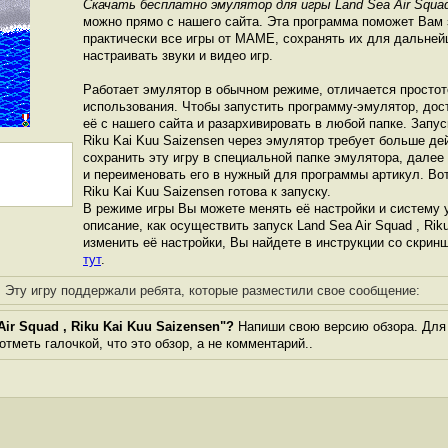
Скачать бесплатно эмулятор для игры Land Sea Air Squad 
можно прямо с нашего сайта. Эта программа поможет Вам 
практически все игры от МАМЕ, сохранять их для дальней
настраивать звуки и видео игр.
Работает эмулятор в обычном режиме, отличается простот
использования. Чтобы запустить программу-эмулятор, дос
её с нашего сайта и разархивировать в любой папке. Запуск
Riku Kai Kuu Saizensen через эмулятор требует больше де
сохранить эту игру в специальной папке эмулятора, далее
и переименовать его в нужный для программы артикул. Вот 
Riku Kai Kuu Saizensen готова к запуску.
В режиме игры Вы можете менять её настройки и систему 
описание, как осуществить запуск Land Sea Air Squad , Rik
изменить её настройки, Вы найдете в инструкции со скрин
тут
.
Эту игру поддержали ребята, которые разместили свое сообщение:
ir Squad , Riku Kai Kuu Saizensen"?
Напиши свою версию обзора. Для 
тметь галочкой, что это обзор, а не комментарий..