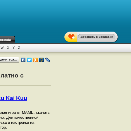
intendo
W
X
Y
Z
оделиться…
платно с
ku Kai Kuu
ьная игра от МАМЕ, скачать
но. Для качественной
уска и настройки на
тор.