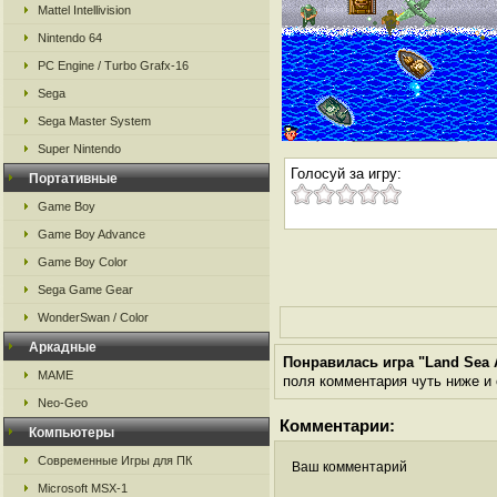
Mattel Intellivision
Nintendo 64
PC Engine / Turbo Grafx-16
Sega
Sega Master System
Super Nintendo
Голосуй за игру:
Портативные
Game Boy
Game Boy Advance
Game Boy Color
Sega Game Gear
WonderSwan / Color
Аркадные
Понравилась игра "Land Sea A
MAME
поля комментария чуть ниже и о
Neo-Geo
Комментарии:
Компьютеры
Современные Игры для ПК
Ваш комментарий
Microsoft MSX-1