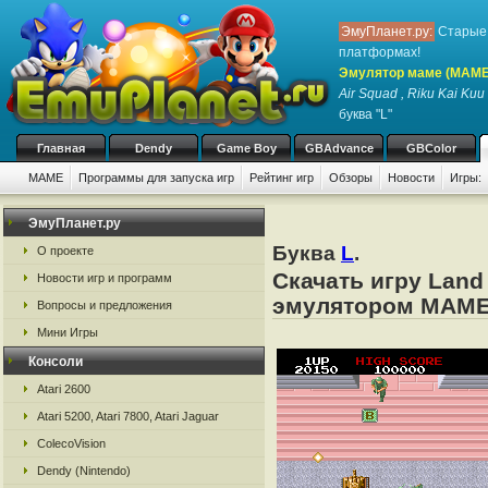
ЭмуПланет.ру:
Старые 
платформах!
Эмулятор маме (MAME
Air Squad , Riku Kai Ku
буква "L"
Главная
Dendy
Game Boy
GBAdvance
GBColor
MAME
Программы для запуска игр
Рейтинг игр
Обзоры
Новости
Игры:
ЭмуПланет.ру
Буква
L
.
О проекте
Скачать игру Land
Новости игр и программ
эмулятором MAM
Вопросы и предложения
Мини Игры
Консоли
Atari 2600
Atari 5200, Atari 7800, Atari Jaguar
ColecoVision
Dendy (Nintendo)