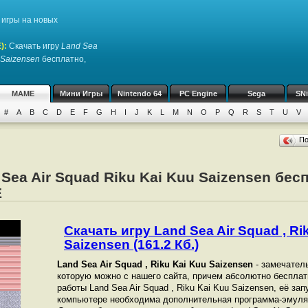
игры на новых
)
:
Скачать игру
Land Sea
u Saizensen
бесплатно,
MAME
Мини Игры
Nintendo 64
PC Engine
Sega
SN
#
A
B
C
D
E
F
G
H
I
J
K
L
M
N
O
P
Q
R
S
T
U
V
П
 Sea Air Squad Riku Kai Kuu Saizensen бес
E
Скачать игру Land Sea Air Squad , Ri
Saizensen (161.2 Кб.)
Land Sea Air Squad , Riku Kai Kuu Saizensen
- замечател
которую можно с нашего сайта, причем абсолютно бесплат
работы Land Sea Air Squad , Riku Kai Kuu Saizensen, её зап
компьютере необходима дополнительная программа-эмуля