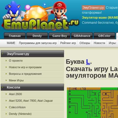
ЭмуПланет.ру:
Старые 
платформах!
Эмулятор маме (MAME
Command
бесплатно, бу
Главная
Dendy
Game Boy
GBAdvance
GBColor
MAME
Программы для запуска игр
Рейтинг игр
Обзоры
Новости
Игры:
ЭмуПланет.ру
Буква
L
.
О проекте
Скачать игру L
Новости игр и программ
эмулятором M
Вопросы и предложения
Мини Игры
Консоли
Atari 2600
Atari 5200, Atari 7800, Atari Jaguar
ColecoVision
Dendy (Nintendo)