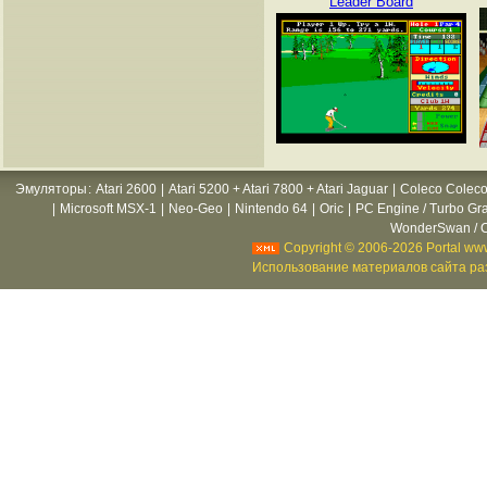
Leader Board
Эмуляторы
:
Atari 2600
|
Atari 5200 + Atari 7800 + Atari Jaguar
|
Coleco Coleco
|
Microsoft MSX-1
|
Neo-Geo
|
Nintendo 64
|
Oric
|
PC Engine / Turbo Gr
WonderSwan / C
Copyright © 2006-2026 Portal www
Использование материалов сайта раз