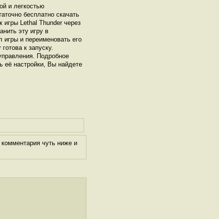
ой и легкостью
таточно бесплатно скачать
 игры Lethal Thunder через
нить эту игру в
л игры и переименовать его
 готова к запуску.
управления. Подробное
ть её настройки, Вы найдете
 комментария чуть ниже и