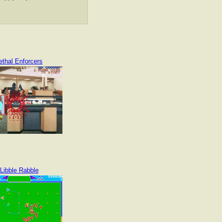
ethal Enforcers
Libble Rabble