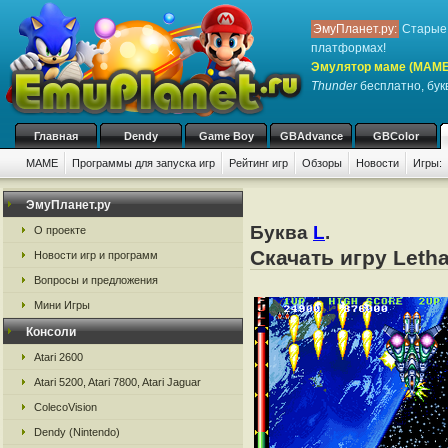
ЭмуПланет.ру:
Старые 
платформах!
Эмулятор маме (MAME
Thunder
бесплатно, букв
Главная
Dendy
Game Boy
GBAdvance
GBColor
MAME
Программы для запуска игр
Рейтинг игр
Обзоры
Новости
Игры:
ЭмуПланет.ру
Буква
L
.
О проекте
Скачать игру Leth
Новости игр и программ
Вопросы и предложения
Мини Игры
Консоли
Atari 2600
Atari 5200, Atari 7800, Atari Jaguar
ColecoVision
Dendy (Nintendo)