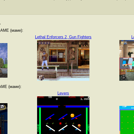
"
MAME (маме):
Lethal Enforcers 2, Gun Fighters
L
AME (маме):
Levers