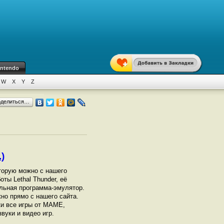
intendo
W
X
Y
Z
оделиться…
)
торую можно с нашего
ты Lethal Thunder, её
ельная программа-эмулятор.
но прямо с нашего сайта.
ки все игры от МАМЕ,
вуки и видео игр.