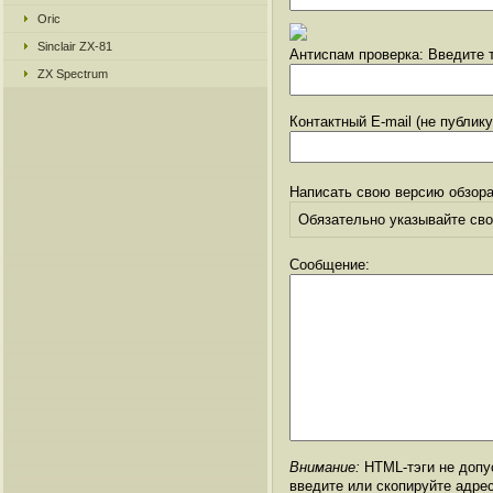
Oric
Sinclair ZX-81
Антиспам проверка: Введите т
ZX Spectrum
Контактный E-mail (не публик
Написать свою версию обзора
Обязательно указывайте свое
Сообщение:
Внимание:
HTML-тэги не допус
введите или скопируйте адре