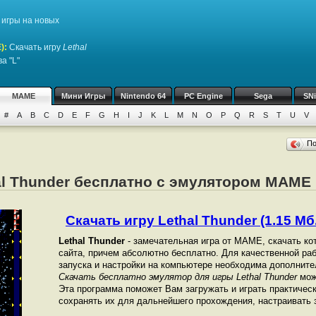
игры на новых
)
:
Скачать игру
Lethal
а "L"
MAME
Мини Игры
Nintendo 64
PC Engine
Sega
SN
#
A
B
C
D
E
F
G
H
I
J
K
L
M
N
O
P
Q
R
S
T
U
V
П
al Thunder бесплатно с эмулятором MAME
Скачать игру Lethal Thunder (1.15 Мб.
Lethal Thunder
- замечательная игра от МАМЕ, скачать ко
сайта, причем абсолютно бесплатно. Для качественной рабо
запуска и настройки на компьютере необходима дополнит
Скачать бесплатно эмулятор для игры Lethal Thunder
мож
Эта программа поможет Вам загружать и играть практичес
сохранять их для дальнейшего прохождения, настраивать з