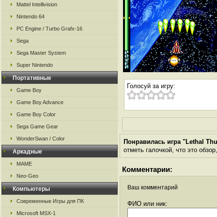
Mattel Intellivision
Nintendo 64
PC Engine / Turbo Grafx-16
Sega
Sega Master System
Super Nintendo
Портативные
Голосуй за игру:
Game Boy
Game Boy Advance
Game Boy Color
Sega Game Gear
WonderSwan / Color
Понравилась игра "Lethal Th
отметь галочкой, что это обзор
Аркадные
MAME
Комментарии:
Neo-Geo
Ваш комментарий
Компьютеры
Современные Игры для ПК
ФИО или ник:
Microsoft MSX-1