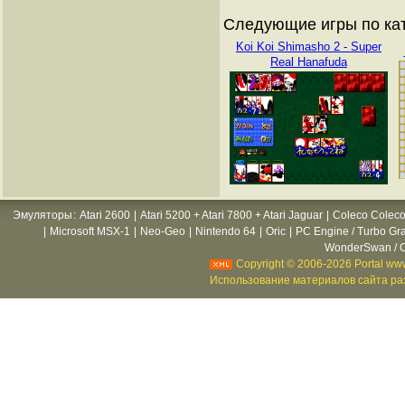
Следующие игры по ка
Koi Koi Shimasho 2 - Super
Real Hanafuda
Эмуляторы
:
Atari 2600
|
Atari 5200 + Atari 7800 + Atari Jaguar
|
Coleco Coleco
|
Microsoft MSX-1
|
Neo-Geo
|
Nintendo 64
|
Oric
|
PC Engine / Turbo Gr
WonderSwan / C
Copyright © 2006-2026 Portal www
Использование материалов сайта раз