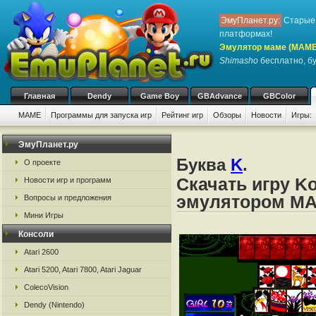
ЭмуПланет.ру:
Старые 
платформах!
Эмулятор маме (MAME
Shimasho
бесплатно, бу
Главная
Dendy
Game Boy
GBAdvance
GBColor
MAME
Программы для запуска игр
Рейтинг игр
Обзоры
Новости
Игры:
ЭмуПланет.ру
Буква
K
.
О проекте
Скачать игру Ko
Новости игр и программ
эмулятором M
Вопросы и предложения
Мини Игры
Консоли
Atari 2600
Atari 5200, Atari 7800, Atari Jaguar
ColecoVision
Dendy (Nintendo)