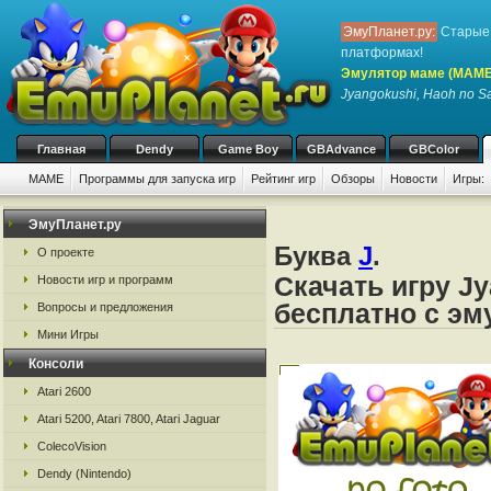
ЭмуПланет.ру:
Старые 
платформах!
Эмулятор маме (MAME
Jyangokushi, Haoh no Sa
Главная
Dendy
Game Boy
GBAdvance
GBColor
MAME
Программы для запуска игр
Рейтинг игр
Обзоры
Новости
Игры:
ЭмуПланет.ру
Буква
J
.
О проекте
Скачать игру Jy
Новости игр и программ
бесплатно с э
Вопросы и предложения
Мини Игры
Консоли
Atari 2600
Atari 5200, Atari 7800, Atari Jaguar
ColecoVision
Dendy (Nintendo)