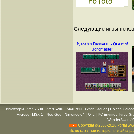
Следующие игры по ка
Jyanshin Densetsu - Quest of
Jongmaster
Эмуляторы
:
Atari 2600
|
Atari 5200 + Atari 7800 + Atari Jaguar
|
Coleco Coleco
|
Microsoft MSX-1
|
Neo-Geo
|
Nintendo 64
|
Oric
|
PC Engine / Turbo Gr
WonderSwan / C
Copyright © 2006-2026 Portal www
Использование материалов сайта раз