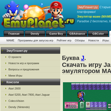
ЭмуПланет.ру:
Старые 
платформах!
Эмулятор маме (MAME
Paradise 2
бесплатно, бу
Главная
Dendy
Game Boy
GBAdvance
GBColor
MAME
Программы для запуска игр
Рейтинг игр
Обзоры
Новости
Игры:
ЭмуПланет.ру
Буква
J
.
О проекте
Скачать игру Ja
Новости игр и программ
эмулятором M
Вопросы и предложения
Мини Игры
Консоли
Atari 2600
Atari 5200, Atari 7800, Atari Jaguar
ColecoVision
Dendy (Nintendo)