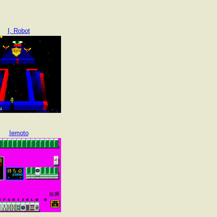
I, Robot
Iemoto