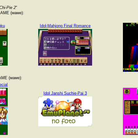
Chi-Pie 2
"
MAME (маме):
oku
Idol-Mahjong Final Romance
AME (маме):
ecial
Idol Janshi Suchie-Pai 3