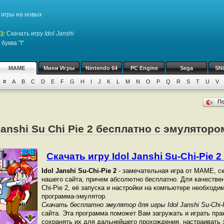
игры на новых
)
:
Скачать игру
Idol Janshi
буква "I"
MAME
Мини Игры
Nintendo 64
PC Engine
Sega
SN
#
A
B
C
D
E
F
G
H
I
J
K
L
M
N
O
P
Q
R
S
T
U
V
П
 Janshi Su Chi Pie 2 бесплатно с эмулято
Скачать игру Idol Janshi Su-Chi-Pie 2 
Idol Janshi Su-Chi-Pie 2
- замечательная игра от МАМЕ, с
нашего сайта, причем абсолютно бесплатно. Для качественн
Chi-Pie 2, её запуска и настройки на компьютере необход
программа-эмулятор.
Скачать бесплатно эмулятор для игры Idol Janshi Su-Chi-
сайта. Эта программа поможет Вам загружать и играть пра
сохранять их для дальнейшего прохождения, настраивать з