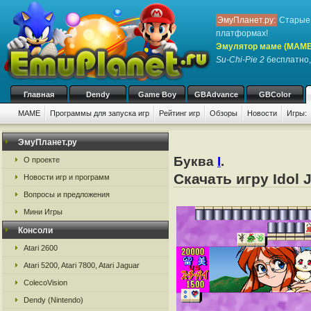
ЭмуПланет.ру:
Старые 
платформах!
Эмулятор маме (MAME
Su-Chi-Pie 2
бесплатно, 
Главная
Dendy
Game Boy
GBAdvance
GBColor
MAME
Программы для запуска игр
Рейтинг игр
Обзоры
Новости
Игры:
ЭмуПланет.ру
Буква
I
.
О проекте
Скачать игру Idol
Новости игр и программ
Вопросы и предложения
Мини Игры
Консоли
Atari 2600
Atari 5200, Atari 7800, Atari Jaguar
ColecoVision
Dendy (Nintendo)