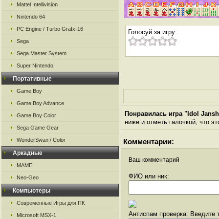
Mattel Intellivision
Nintendo 64
PC Engine / Turbo Grafx-16
Голосуй за игру:
Sega
Sega Master System
Super Nintendo
Портативные
Game Boy
Game Boy Advance
Понравилась игра "Idol Janshi
Game Boy Color
ниже и отметь галочкой, что эт
Sega Game Gear
WonderSwan / Color
Комментарии:
Аркадные
Ваш комментарий
MAME
ФИО или ник:
Neo-Geo
Компьютеры
Современные Игры для ПК
Антиспам проверка: Введите т
Microsoft MSX-1