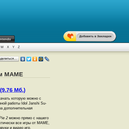
intendo
W
X
Y
Z
оделиться…
ром MAME
(9.76 Мб.)
качать которую можно с
ой работы Idol Janshi Su-
има дополнительная
Pie 2
можно прямо с нашего
ктически все игры от МАМЕ,
вуки и видео игр.