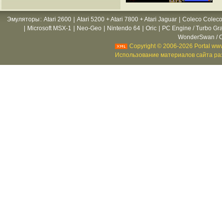
Эмуляторы
:
Atari 2600
|
Atari 5200 + Atari 7800 + Atari Jaguar
|
Coleco Coleco
|
Microsoft MSX-1
|
Neo-Geo
|
Nintendo 64
|
Oric
|
PC Engine / Turbo Gr
WonderSwan / C
Copyright © 2006-2026 Portal www
Использование материалов сайта раз