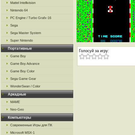
Mattel Intellivision
Nintendo 64
PC Engine / Turbo Grafx-16
Sega
Sega Master System
Super Nintendo
Портативные
Голосуй за игру:
Game Boy
Game Boy Advance
Game Boy Color
Sega Game Gear
WonderSwan / Color
Аркадные
MAME
Neo-Geo
Компьютеры
Современные Игры для ПК
Microsoft MSX-1