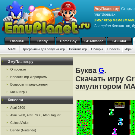
ЭмуПланет.ру:
Старые 
платформах!
Эмулятор маме (MAME
Champion
бесплатно, бу
Главная
Dendy
Game Boy
GBAdvance
GBColor
MAME
Программы для запуска игр
Рейтинг игр
Обзоры
Новости
Игры:
ЭмуПланет.ру
Буква
G
.
О проекте
Скачать игру G
Новости игр и программ
эмулятором M
Вопросы и предложения
Мини Игры
Консоли
Atari 2600
Atari 5200, Atari 7800, Atari Jaguar
ColecoVision
Dendy (Nintendo)