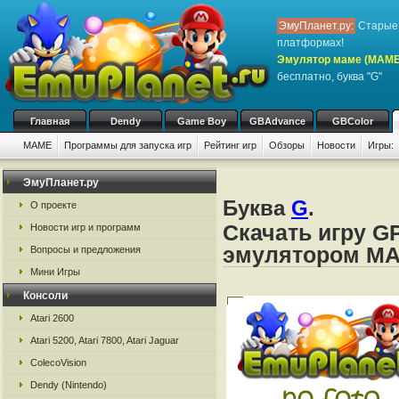
ЭмуПланет.ру:
Старые 
платформах!
Эмулятор маме (MAME
бесплатно, буква "G"
Главная
Dendy
Game Boy
GBAdvance
GBColor
MAME
Программы для запуска игр
Рейтинг игр
Обзоры
Новости
Игры:
ЭмуПланет.ру
Буква
G
.
О проекте
Скачать игру G
Новости игр и программ
эмулятором M
Вопросы и предложения
Мини Игры
Консоли
Atari 2600
Atari 5200, Atari 7800, Atari Jaguar
ColecoVision
Dendy (Nintendo)