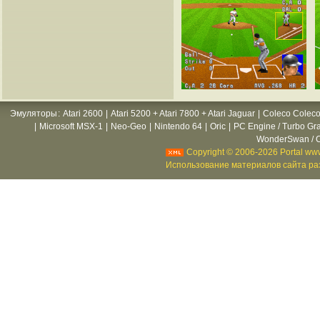
Эмуляторы
:
Atari 2600
|
Atari 5200 + Atari 7800 + Atari Jaguar
|
Coleco Coleco
|
Microsoft MSX-1
|
Neo-Geo
|
Nintendo 64
|
Oric
|
PC Engine / Turbo Gr
WonderSwan / C
Copyright © 2006-2026 Portal www
Использование материалов сайта раз