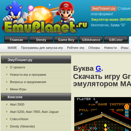
ЭмуПланет.ру:
Старые 
платформах!
Эмулятор маме (MAME
бесплатно, буква "G"
Главная
Dendy
Game Boy
GBAdvance
GBColor
MAME
Программы для запуска игр
Рейтинг игр
Обзоры
Новости
Игры:
ЭмуПланет.ру
Буква
G
.
О проекте
Скачать игру Gr
Новости игр и программ
эмулятором M
Вопросы и предложения
Мини Игры
Консоли
Atari 2600
Atari 5200, Atari 7800, Atari Jaguar
ColecoVision
Dendy (Nintendo)