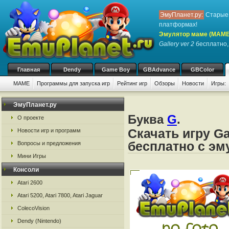
ЭмуПланет.ру:
Старые 
платформах!
Эмулятор маме (MAME
Gallery ver 2
бесплатно, 
Главная
Dendy
Game Boy
GBAdvance
GBColor
MAME
Программы для запуска игр
Рейтинг игр
Обзоры
Новости
Игры:
ЭмуПланет.ру
Буква
G
.
О проекте
Скачать игру Gal
Новости игр и программ
бесплатно с э
Вопросы и предложения
Мини Игры
Консоли
Atari 2600
Atari 5200, Atari 7800, Atari Jaguar
ColecoVision
Dendy (Nintendo)