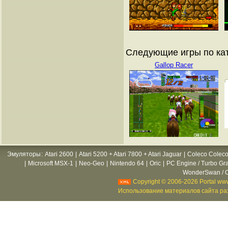
Следующие игры по ка
Gallop Racer
Эмуляторы
:
Atari 2600
|
Atari 5200 + Atari 7800 + Atari Jaguar
|
Coleco Coleco
|
Microsoft MSX-1
|
Neo-Geo
|
Nintendo 64
|
Oric
|
PC Engine / Turbo Gr
WonderSwan / C
Copyright © 2006-2026 Portal www
Использование материалов сайта раз