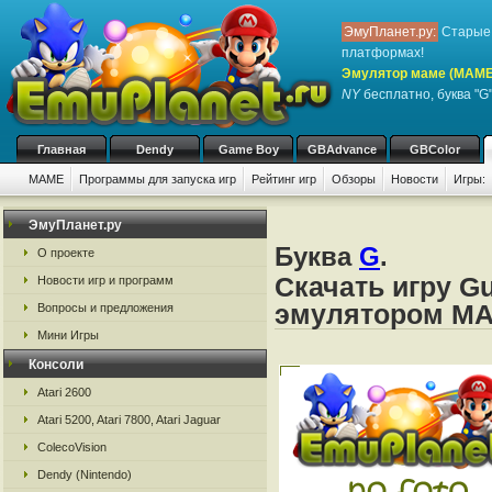
ЭмуПланет.ру:
Старые 
платформах!
Эмулятор маме (MAME
NY
бесплатно, буква "G
Главная
Dendy
Game Boy
GBAdvance
GBColor
MAME
Программы для запуска игр
Рейтинг игр
Обзоры
Новости
Игры:
ЭмуПланет.ру
Буква
G
.
О проекте
Скачать игру G
Новости игр и программ
эмулятором M
Вопросы и предложения
Мини Игры
Консоли
Atari 2600
Atari 5200, Atari 7800, Atari Jaguar
ColecoVision
Dendy (Nintendo)