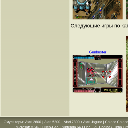
Следующие игры по ка
Gunbuster
Эмуляторы
:
Atari 2600
|
Atari 5200 + Atari 7800 + Atari Jaguar
|
Coleco Coleco
|
Microsoft MSX-1
|
Neo-Geo
|
Nintendo 64
|
Oric
|
PC Engine / Turbo Gr