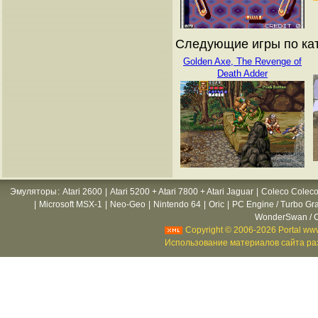
Следующие игры по ка
Golden Axe, The Revenge of
Death Adder
Эмуляторы
:
Atari 2600
|
Atari 5200 + Atari 7800 + Atari Jaguar
|
Coleco Coleco
|
Microsoft MSX-1
|
Neo-Geo
|
Nintendo 64
|
Oric
|
PC Engine / Turbo Gr
WonderSwan / C
Copyright © 2006-2026 Portal www
Использование материалов сайта раз