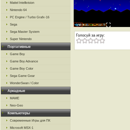
Mattel Intellivision
Nintendo 64
PC Engine / Turbo Grafx-16
Sega
Sega Master System
Голосуй за игру:
Super Nintendo
Портативные
Game Boy
Game Boy Advance
Game Boy Color
Sega Game Gear
WonderSwan / Color
Аркадные
MAME
Neo-Geo
Компьютеры
Современные Игры для ПК
Microsoft MSX-1