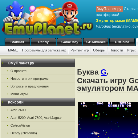
ЭмуПланет.ру:
Старые 
платформах!
Эмулятор маме (MAME
Parodius
бесплатно, бук
Главная
Dendy
Game Boy
GBAdvance
GBColor
MAME
Программы для запуска игр
Рейтинг игр
Обзоры
Новости
Игры:
ЭмуПланет.ру
Буква
G
.
О проекте
Скачать игру Go
Новости игр и программ
эмулятором M
Вопросы и предложения
Мини Игры
Консоли
Atari 2600
Atari 5200, Atari 7800, Atari Jaguar
ColecoVision
Dendy (Nintendo)