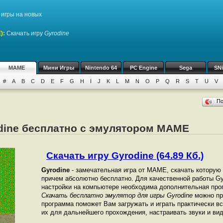
игры на новых
)
:
Скачать игру
Gyrodine
MAME
Мини Игры
Nintendo 64
PC Engine
Sega
SN
#
A
B
C
D
E
F
G
H
I
J
K
L
M
N
O
P
Q
R
S
T
U
V
П
odine бесплатно с эмулятором MAME
Скачать игру Gyrodine (64.89 Кб.)
Gyrodine
- замечательная игра от МАМЕ, скачать которую 
причем абсолютно бесплатно. Для качественной работы Gyr
настройки на компьютере необходима дополнительная про
Скачать бесплатно эмулятор для игры Gyrodine
можно пря
программа поможет Вам загружать и играть практически в
их для дальнейшего прохождения, настраивать звуки и вид