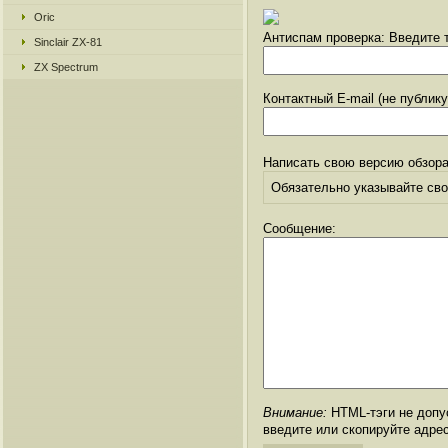
Oric
Антиспам проверка: Введите т
Sinclair ZX-81
ZX Spectrum
Контактный E-mail (не публик
Написать свою версию обзора
Обязательно указывайте свое
Сообщение:
Внимание:
HTML-тэги не допус
введите или скопируйте адре