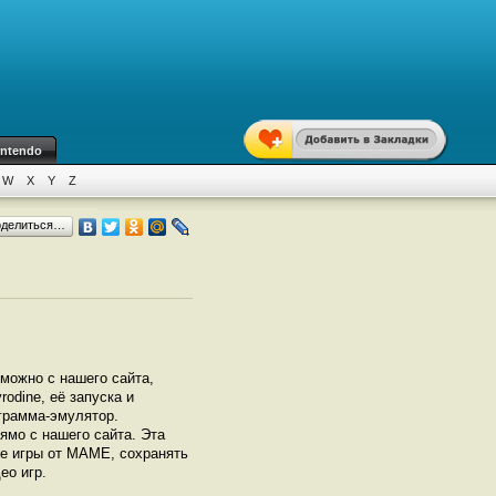
intendo
W
X
Y
Z
оделиться…
можно с нашего сайта,
odine, её запуска и
грамма-эмулятор.
мо с нашего сайта. Эта
се игры от МАМЕ, сохранять
ео игр.