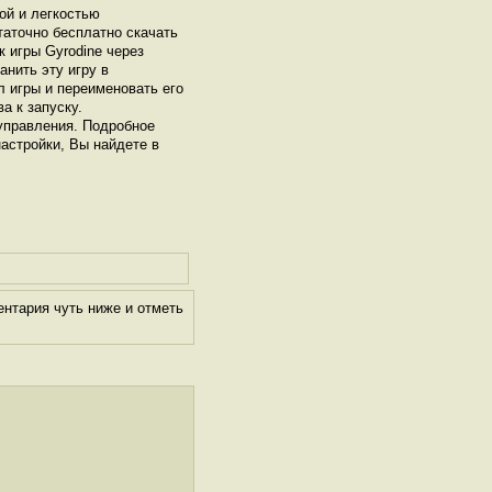
ой и легкостью
таточно бесплатно скачать
к игры Gyrodine через
нить эту игру в
л игры и переименовать его
а к запуску.
управления. Подробное
настройки, Вы найдете в
нтария чуть ниже и отметь