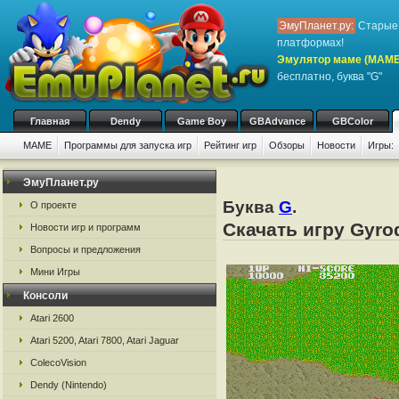
ЭмуПланет.ру:
Старые 
платформах!
Эмулятор маме (MAME
бесплатно, буква "G"
Главная
Dendy
Game Boy
GBAdvance
GBColor
MAME
Программы для запуска игр
Рейтинг игр
Обзоры
Новости
Игры:
ЭмуПланет.ру
Буква
G
.
О проекте
Скачать игру Gyr
Новости игр и программ
Вопросы и предложения
Мини Игры
Консоли
Atari 2600
Atari 5200, Atari 7800, Atari Jaguar
ColecoVision
Dendy (Nintendo)