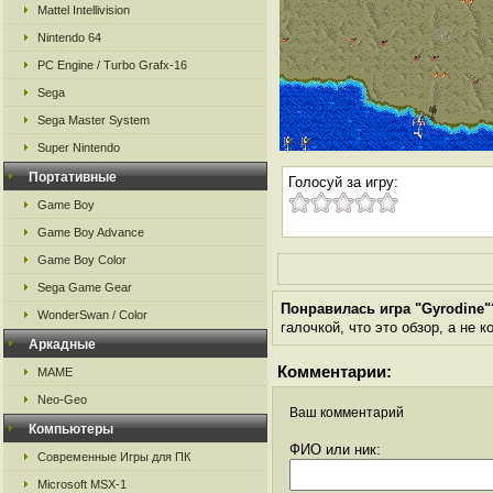
Mattel Intellivision
Nintendo 64
PC Engine / Turbo Grafx-16
Sega
Sega Master System
Super Nintendo
Портативные
Голосуй за игру:
Game Boy
Game Boy Advance
Game Boy Color
Sega Game Gear
Понравилась игра "Gyrodine"
WonderSwan / Color
галочкой, что это обзор, а не 
Аркадные
Комментарии:
MAME
Neo-Geo
Ваш комментарий
Компьютеры
ФИО или ник:
Современные Игры для ПК
Microsoft MSX-1