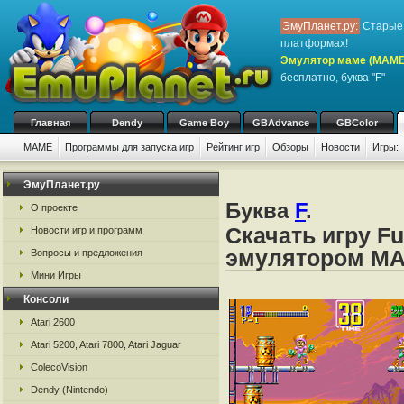
ЭмуПланет.ру:
Старые 
платформах!
Эмулятор маме (MAME
бесплатно, буква "F"
Главная
Dendy
Game Boy
GBAdvance
GBColor
MAME
Программы для запуска игр
Рейтинг игр
Обзоры
Новости
Игры:
ЭмуПланет.ру
Буква
F
.
О проекте
Скачать игру Fu
Новости игр и программ
эмулятором M
Вопросы и предложения
Мини Игры
Консоли
Atari 2600
Atari 5200, Atari 7800, Atari Jaguar
ColecoVision
Dendy (Nintendo)