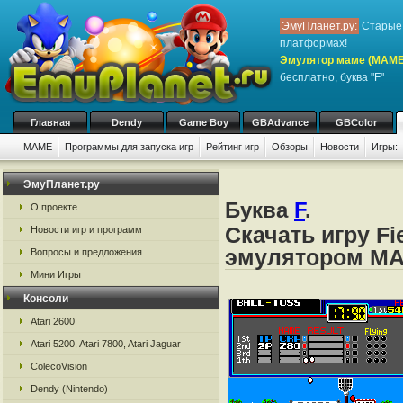
ЭмуПланет.ру:
Старые 
платформах!
Эмулятор маме (MAME
бесплатно, буква "F"
Главная
Dendy
Game Boy
GBAdvance
GBColor
MAME
Программы для запуска игр
Рейтинг игр
Обзоры
Новости
Игры:
ЭмуПланет.ру
Буква
F
.
О проекте
Скачать игру Fi
Новости игр и программ
эмулятором M
Вопросы и предложения
Мини Игры
Консоли
Atari 2600
Atari 5200, Atari 7800, Atari Jaguar
ColecoVision
Dendy (Nintendo)