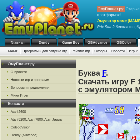
ЭмуПланет.ру:
Старые 
платформах!
Эмулятор маме (MAME
Prix Star 2
бесплатно, бу
Главная
Dendy
Game Boy
GBAdvance
GBColor
MAME
Программы для запуска игр
Рейтинг игр
Обзоры
Новости
Игры:
ЭмуПланет.ру
Буква
F
.
О проекте
Скачать игру F 
Новости игр и программ
с эмулятором
Вопросы и предложения
Мини Игры
Консоли
Atari 2600
Atari 5200, Atari 7800, Atari Jaguar
ColecoVision
Dendy (Nintendo)