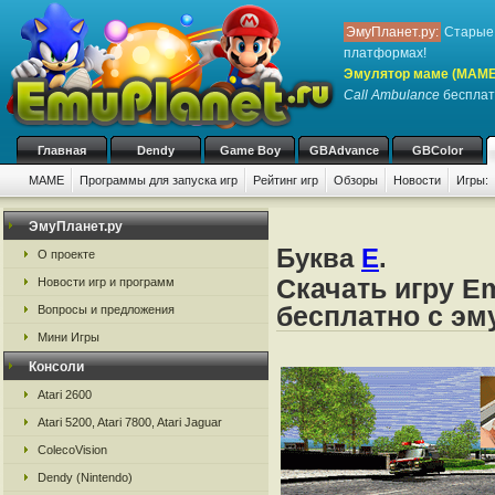
ЭмуПланет.ру:
Старые 
платформах!
Эмулятор маме (MAME
Call Ambulance
бесплатн
Главная
Dendy
Game Boy
GBAdvance
GBColor
MAME
Программы для запуска игр
Рейтинг игр
Обзоры
Новости
Игры:
ЭмуПланет.ру
Буква
E
.
О проекте
Скачать игру E
Новости игр и программ
бесплатно с э
Вопросы и предложения
Мини Игры
Консоли
Atari 2600
Atari 5200, Atari 7800, Atari Jaguar
ColecoVision
Dendy (Nintendo)