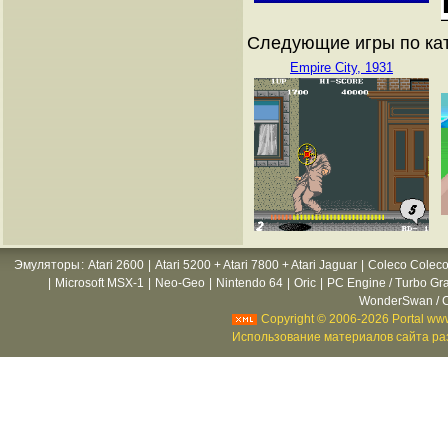
Следующие игры по ка
Empire City, 1931
Эмуляторы
:
Atari 2600
|
Atari 5200 + Atari 7800 + Atari Jaguar
|
Coleco Coleco
|
Microsoft MSX-1
|
Neo-Geo
|
Nintendo 64
|
Oric
|
PC Engine / Turbo Gr
WonderSwan / C
Copyright © 2006-2026 Portal www
Использование материалов сайта раз