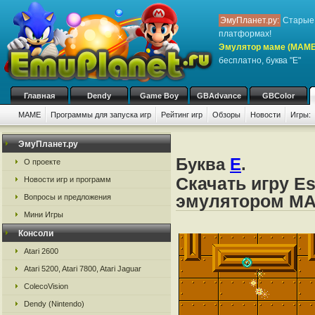
ЭмуПланет.ру:
Старые 
платформах!
Эмулятор маме (MAME
бесплатно, буква "E"
Главная
Dendy
Game Boy
GBAdvance
GBColor
MAME
Программы для запуска игр
Рейтинг игр
Обзоры
Новости
Игры:
ЭмуПланет.ру
Буква
E
.
О проекте
Скачать игру Es
Новости игр и программ
эмулятором M
Вопросы и предложения
Мини Игры
Консоли
Atari 2600
Atari 5200, Atari 7800, Atari Jaguar
ColecoVision
Dendy (Nintendo)