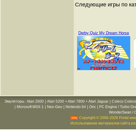
Следующие игры по ка
Derby Quiz My Dream Horse
Эмуляторы
:
Atari 2600
|
Atari 5200 + Atari 7800 + Atari Jaguar
|
Coleco Coleco
|
Microsoft MSX-1
|
Neo-Geo
|
Nintendo 64
|
Oric
|
PC Engine / Turbo Gr
WonderSwan / C
Copyright © 2006-2026 Portal www
Использование материалов сайта раз