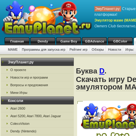
ЭмуПланет.ру:
Старые 
платформах!
Эмулятор маме (MAME
Owners Club
бесплатно,
Главная
Dendy
Game Boy
GBAdvance
GBColor
MAME
Программы для запуска игр
Рейтинг игр
Обзоры
Новости
Игры:
ЭмуПланет.ру
Буква
D
.
О проекте
Скачать игру D
Новости игр и программ
эмулятором M
Вопросы и предложения
Мини Игры
Консоли
Atari 2600
Atari 5200, Atari 7800, Atari Jaguar
ColecoVision
Dendy (Nintendo)