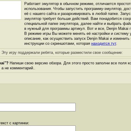
Работает эмулятор в обычном режиме, отличается простот
использования. Чтобы запустить программу-эмулятор, дос
её с нашего сайта и разархивировать в любой папке. Запус
эмулятор требует больше действий. Вам понадобится сохра
специальной папке эмулятора, далее найти и выбрать фай
в нужный для программы артикул. Вот и все, Denjin Makai г
В режиме игры Вы можете менять её настройки и систему 
описание, как осуществить запуск Denjin Makai и изменить
инструкции со скриншотами, которая
находится тут
.
Эту игру поддержали ребята, которые разместили свое сообщение:
kai"?
Напиши свою версию обзора. Для этого просто заполни все поля к
, а не комментарий..
екст с картинки: