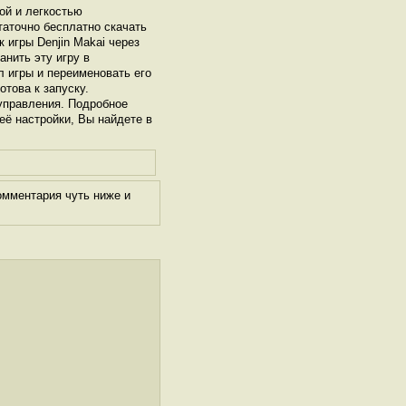
ой и легкостью
таточно бесплатно скачать
к игры Denjin Makai через
нить эту игру в
л игры и переименовать его
отова к запуску.
управления. Подробное
 её настройки, Вы найдете в
омментария чуть ниже и