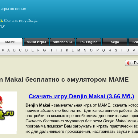
игры на новых
)
:
Скачать игру
Denjin
"D"
MAME
Мини Игры
Nintendo 64
PC Engine
Sega
SN
#
A
B
C
D
E
F
G
H
I
J
K
L
M
N
O
P
Q
R
S
T
U
V
П
in Makai бесплатно с эмулятором MAME
Скачать игру Denjin Makai (3.66 Мб.)
Denjin Makai
- замечательная игра от МАМЕ, скачать кото
причем абсолютно бесплатно. Для качественной работы Den
настройки на компьютере необходима дополнительная про
Скачать бесплатно эмулятор для игры Denjin Makai
можно
программа поможет Вам загружать и играть практически в
их для дальнейшего прохождения, настраивать звуки и вид