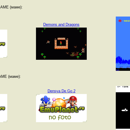
MAME (маме):
Demons and Dragons
AME (маме):
Densya De Go 2