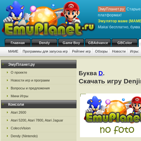
ЭмуПланет.ру:
Старые 
платформах!
Эмулятор маме (MAME
Makai
бесплатно, буква 
Главная
Dendy
Game Boy
GBAdvance
GBColor
MAME
Программы для запуска игр
Рейтинг игр
Обзоры
Новости
Игры:
ЭмуПланет.ру
Буква
D
.
О проекте
Скачать игру Denj
Новости игр и программ
Вопросы и предложения
Мини Игры
Консоли
Atari 2600
Atari 5200, Atari 7800, Atari Jaguar
ColecoVision
Dendy (Nintendo)