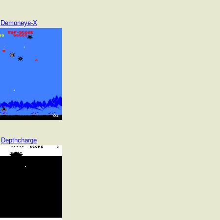
Demoneye-X
Depthcharge