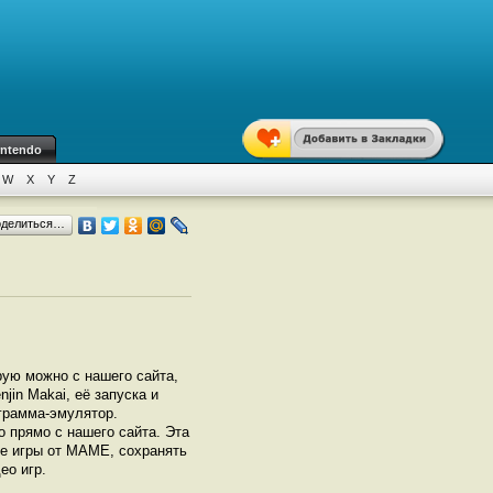
intendo
W
X
Y
Z
оделиться…
рую можно с нашего сайта,
jin Makai, её запуска и
грамма-эмулятор.
 прямо с нашего сайта. Эта
се игры от МАМЕ, сохранять
ео игр.