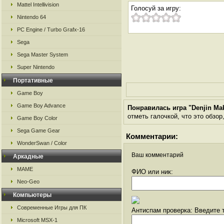
Mattel Intellivision
Голосуй за игру:
Nintendo 64
PC Engine / Turbo Grafx-16
Sega
Sega Master System
Super Nintendo
Портативные
Game Boy
Game Boy Advance
Понравилась игра "Denjin Ma
отметь галочкой, что это обзор
Game Boy Color
Sega Game Gear
Комментарии:
WonderSwan / Color
Ваш комментарий
Аркадные
MAME
ФИО или ник:
Neo-Geo
Компьютеры
Современные Игры для ПК
Антиспам проверка: Введите т
Microsoft MSX-1