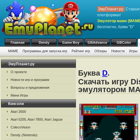
ЭмуПланет.ру:
Старые 
платформах!
Эмулятор маме (MAME
бесплатно, буква "D"
Главная
Dendy
Game Boy
GBAdvance
GBColor
MAME
Программы для запуска игр
Рейтинг игр
Обзоры
Новости
Игры:
ЭмуПланет.ру
Буква
D
.
О проекте
Скачать игру Di
Новости игр и программ
эмулятором M
Вопросы и предложения
Мини Игры
Консоли
Atari 2600
Atari 5200, Atari 7800, Atari Jaguar
ColecoVision
Dendy (Nintendo)