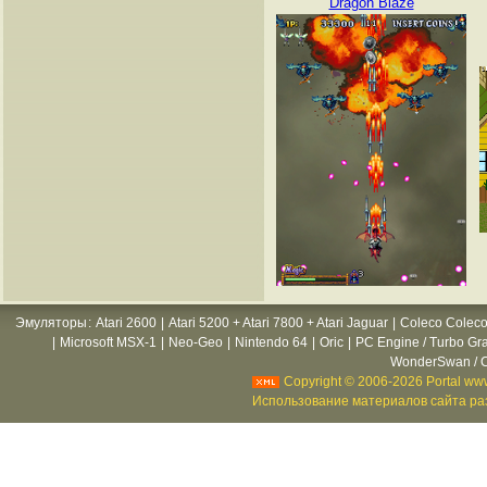
Dragon Blaze
Эмуляторы
:
Atari 2600
|
Atari 5200 + Atari 7800 + Atari Jaguar
|
Coleco Coleco
|
Microsoft MSX-1
|
Neo-Geo
|
Nintendo 64
|
Oric
|
PC Engine / Turbo Gr
WonderSwan / C
Copyright © 2006-2026 Portal www
Использование материалов сайта раз