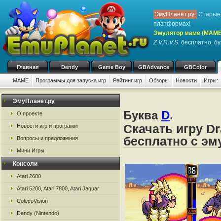
ЭмуПланет.ру:
Старые 
платформах!
Эмулятор маме (MAME
Z V.R.V.S.
бесплатно, бу
Главная
Dendy
Game Boy
GBAdvance
GBColor
MAME
Программы для запуска игр
Рейтинг игр
Обзоры
Новости
Игры:
ЭмуПланет.ру
Буква
D
.
О проекте
Скачать игру Dr
Новости игр и программ
бесплатно с э
Вопросы и предложения
Мини Игры
Консоли
Atari 2600
Atari 5200, Atari 7800, Atari Jaguar
ColecoVision
Dendy (Nintendo)