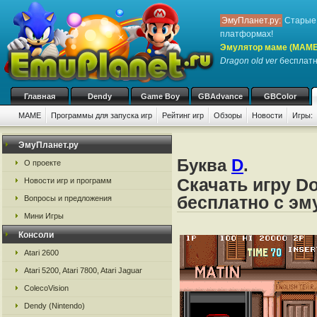
ЭмуПланет.ру:
Старые 
платформах!
Эмулятор маме (MAME
Dragon old ver
бесплатно
Главная
Dendy
Game Boy
GBAdvance
GBColor
MAME
Программы для запуска игр
Рейтинг игр
Обзоры
Новости
Игры:
ЭмуПланет.ру
Буква
D
.
О проекте
Скачать игру Do
Новости игр и программ
бесплатно с э
Вопросы и предложения
Мини Игры
Консоли
Atari 2600
Atari 5200, Atari 7800, Atari Jaguar
ColecoVision
Dendy (Nintendo)