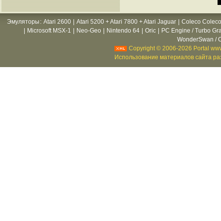
Эмуляторы
:
Atari 2600
|
Atari 5200 + Atari 7800 + Atari Jaguar
|
Coleco Coleco
|
Microsoft MSX-1
|
Neo-Geo
|
Nintendo 64
|
Oric
|
PC Engine / Turbo Gr
WonderSwan / C
Copyright © 2006-2026 Portal www
Использование материалов сайта раз