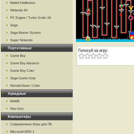
Mattel Intellivision
Nintendo 64
PC Engine / Turbo Grafx-16
Sega
Sega Master System
Super Nintendo
Портативные
Голосуй за игру:
Game Boy
Game Boy Advance
Game Boy Color
Sega Game Gear
WonderSwan / Color
Аркадные
MAME
Neo-Geo
Компьютеры
Современные Игры для ПК
Microsoft MSX-1