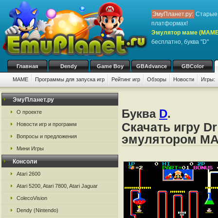
ЭмуПланет.ру:
Старые 
платформах!
Эмулятор маме (MAME
бесплатно, буква "D"
Главная
Dendy
Game Boy
GBAdvance
GBColor
MAME
Программы для запуска игр
Рейтинг игр
Обзоры
Новости
Игры:
ЭмуПланет.ру
Буква
D
.
О проекте
Скачать игру Dr
Новости игр и программ
эмулятором M
Вопросы и предложения
Мини Игры
Консоли
Atari 2600
Atari 5200, Atari 7800, Atari Jaguar
ColecoVision
Dendy (Nintendo)