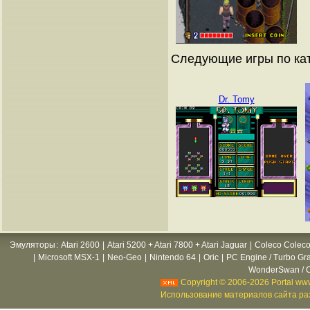
Следующие игры по ка
Dr. Tomy
Эмуляторы
:
Atari 2600
|
Atari 5200 + Atari 7800 + Atari Jaguar
|
Coleco Coleco
|
Microsoft MSX-1
|
Neo-Geo
|
Nintendo 64
|
Oric
|
PC Engine / Turbo Gr
WonderSwan / C
Copyright © 2006-2026 Portal www
Использование материалов сайта раз