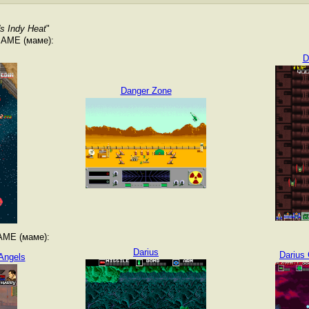
's Indy Heat
"
MAME (маме):
D
Danger Zone
AME (маме):
Darius
Darius 
 Angels