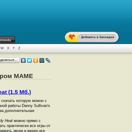
intendo
W
X
Y
Z
оделиться…
тором MAME
at (1.5 Мб.)
 скачать которую можно с
ной работы Danny Sullivan's
има дополнительная
dy Heat
можно прямо с
ать практически все игры от
ивать звуки и видео игр.