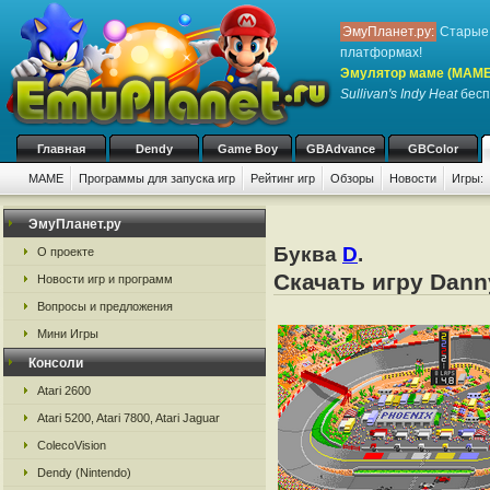
ЭмуПланет.ру:
Старые 
платформах!
Эмулятор маме (MAME
Sullivan's Indy Heat
бесп
Главная
Dendy
Game Boy
GBAdvance
GBColor
MAME
Программы для запуска игр
Рейтинг игр
Обзоры
Новости
Игры:
ЭмуПланет.ру
Буква
D
.
О проекте
Скачать игру Dann
Новости игр и программ
Вопросы и предложения
Мини Игры
Консоли
Atari 2600
Atari 5200, Atari 7800, Atari Jaguar
ColecoVision
Dendy (Nintendo)