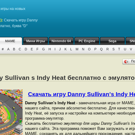
игры на новых
)
:
Скачать игру
Danny
латно, буква "D"
MAME
Мини Игры
Nintendo 64
PC Engine
Sega
SN
#
A
B
C
D
E
F
G
H
I
J
K
L
M
N
O
P
Q
R
S
T
U
V
П
y Sullivan s Indy Heat бесплатно с эмуля
Скачать игру Danny Sullivan's Indy He
Danny Sullivan's Indy Heat
- замечательная игра от МАМЕ,
нашего сайта, причем абсолютно бесплатно. Для качествен
Indy Heat, её запуска и настройки на компьютере необход
программа-эмулятор.
Скачать бесплатно эмулятор для игры Danny Sullivan's In
нашего сайта. Эта программа поможет Вам загружать и игр
МАМЕ, сохранять их для дальнейшего прохождения, настра