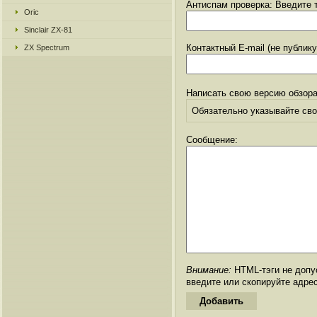
Антиспам проверка: Введите т
Oric
Sinclair ZX-81
Контактный E-mail (не публик
ZX Spectrum
Написать свою версию обзора
Обязательно указывайте свое
Сообщение:
Внимание:
HTML-тэги не допус
введите или скопируйте адре