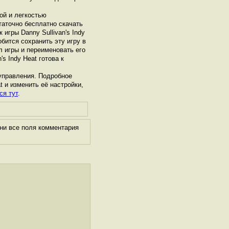
ой и легкостью
таточно бесплатно скачать
 игры Danny Sullivan's Indy
бится сохранить эту игру в
л игры и переименовать его
s Indy Heat готова к
управления. Подробное
t и изменить её настройки,
ся тут
.
ни все поля комментария