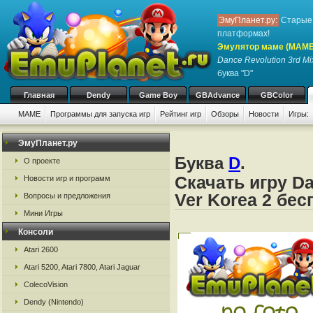
ЭмуПланет.ру:
Старые 
платформах!
Эмулятор маме (MAME
Dance Revolution 3rd Mix
буква "D"
Главная
Dendy
Game Boy
GBAdvance
GBColor
MAME
Программы для запуска игр
Рейтинг игр
Обзоры
Новости
Игры:
ЭмуПланет.ру
Буква
D
.
О проекте
Скачать игру Da
Новости игр и программ
Ver Korea 2 бе
Вопросы и предложения
Мини Игры
Консоли
Atari 2600
Atari 5200, Atari 7800, Atari Jaguar
ColecoVision
Dendy (Nintendo)