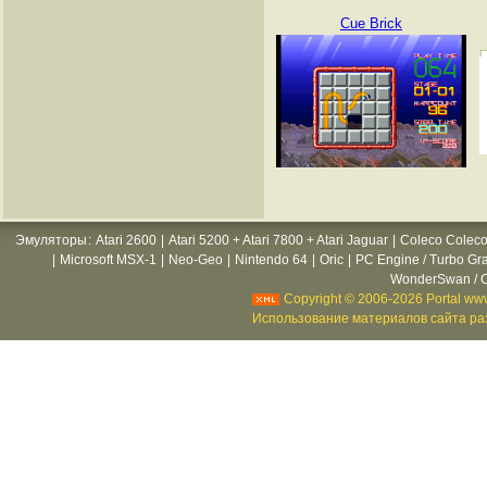
Cue Brick
Эмуляторы
:
Atari 2600
|
Atari 5200 + Atari 7800 + Atari Jaguar
|
Coleco Coleco
|
Microsoft MSX-1
|
Neo-Geo
|
Nintendo 64
|
Oric
|
PC Engine / Turbo Gr
WonderSwan / C
Copyright © 2006-2026 Portal www
Использование материалов сайта раз