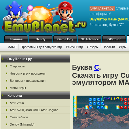
ЭмуПланет.ру:
Старые 
платформах!
Эмулятор маме (MAME
бесплатно, буква "C"
Главная
Dendy
Game Boy
GBAdvance
GBColor
MAME
Программы для запуска игр
Рейтинг игр
Обзоры
Новости
Игры:
ЭмуПланет.ру
Буква
C
.
О проекте
Скачать игру C
Новости игр и программ
эмулятором M
Вопросы и предложения
Мини Игры
Консоли
Atari 2600
Atari 5200, Atari 7800, Atari Jaguar
ColecoVision
Dendy (Nintendo)