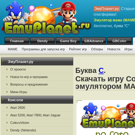
ЭмуПланет.ру:
Старые 
платформах!
Эмулятор маме (MAME
бесплатно, буква "C"
Главная
Dendy
Game Boy
GBAdvance
GBColor
MAME
Программы для запуска игр
Рейтинг игр
Обзоры
Новости
Игры:
ЭмуПланет.ру
Буква
C
.
О проекте
Скачать игру Co
Новости игр и программ
эмулятором M
Вопросы и предложения
Мини Игры
Консоли
Atari 2600
Atari 5200, Atari 7800, Atari Jaguar
ColecoVision
Dendy (Nintendo)