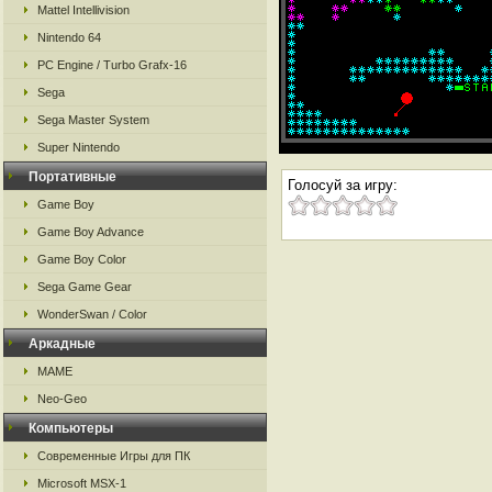
Mattel Intellivision
Nintendo 64
PC Engine / Turbo Grafx-16
Sega
Sega Master System
Super Nintendo
Портативные
Голосуй за игру:
Game Boy
Game Boy Advance
Game Boy Color
Sega Game Gear
WonderSwan / Color
Аркадные
MAME
Neo-Geo
Компьютеры
Современные Игры для ПК
Microsoft MSX-1