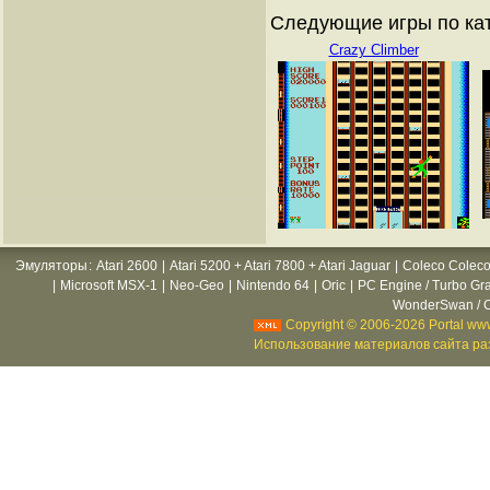
Следующие игры по ка
Crazy Climber
Эмуляторы
:
Atari 2600
|
Atari 5200 + Atari 7800 + Atari Jaguar
|
Coleco Coleco
|
Microsoft MSX-1
|
Neo-Geo
|
Nintendo 64
|
Oric
|
PC Engine / Turbo Gr
WonderSwan / C
Copyright © 2006-2026 Portal www
Использование материалов сайта раз