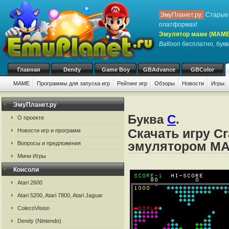
ЭмуПланет.ру:
Старые 
платформах!
Эмулятор маме (MAME
Balloon
бесплатно, букв
Главная
Dendy
Game Boy
GBAdvance
GBColor
MAME
Программы для запуска игр
Рейтинг игр
Обзоры
Новости
Игры:
ЭмуПланет.ру
Буква
C
.
О проекте
Скачать игру Cr
Новости игр и программ
эмулятором M
Вопросы и предложения
Мини Игры
Консоли
Atari 2600
Atari 5200, Atari 7800, Atari Jaguar
ColecoVision
Dendy (Nintendo)