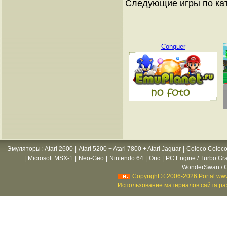
Следующие игры по ка
Conquer
Эмуляторы
:
Atari 2600
|
Atari 5200 + Atari 7800 + Atari Jaguar
|
Coleco Coleco
|
Microsoft MSX-1
|
Neo-Geo
|
Nintendo 64
|
Oric
|
PC Engine / Turbo Gr
WonderSwan / C
Copyright © 2006-2026 Portal www
Использование материалов сайта раз