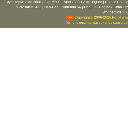
Эмуляторы
:
Atari 2600
|
Atari 5200 + Atari 7800 + Atari Jaguar
|
Coleco Coleco
|
Microsoft MSX-1
|
Neo-Geo
|
Nintendo 64
|
Oric
|
PC Engine / Turbo Gr
WonderSwan / C
Copyright © 2006-2026 Portal www
Использование материалов сайта раз