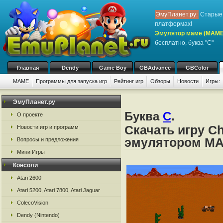
ЭмуПланет.ру:
Старые 
платформах!
Эмулятор маме (MAME
бесплатно, буква "C"
Главная
Dendy
Game Boy
GBAdvance
GBColor
MAME
Программы для запуска игр
Рейтинг игр
Обзоры
Новости
Игры:
ЭмуПланет.ру
Буква
C
.
О проекте
Скачать игру C
Новости игр и программ
эмулятором M
Вопросы и предложения
Мини Игры
Консоли
Atari 2600
Atari 5200, Atari 7800, Atari Jaguar
ColecoVision
Dendy (Nintendo)