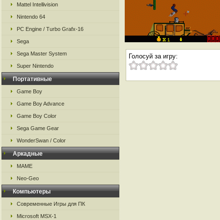
Mattel Intellivision
Nintendo 64
PC Engine / Turbo Grafx-16
Sega
Sega Master System
Голосуй за игру:
Super Nintendo
Портативные
Game Boy
Game Boy Advance
Game Boy Color
Sega Game Gear
WonderSwan / Color
Аркадные
MAME
Neo-Geo
Компьютеры
Современные Игры для ПК
Microsoft MSX-1