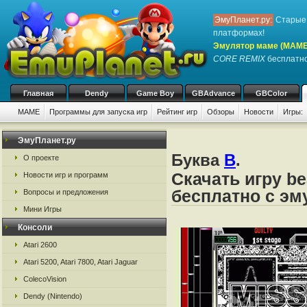
ЭмуПланет.ру:
Старые 
платформах!
Эмулятор маме (MAME
CORE REMIX
бесплатно,
Главная
Dendy
Game Boy
GBAdvance
GBColor
MAME
Программы для запуска игр
Рейтинг игр
Обзоры
Новости
Игры:
ЭмуПланет.ру
Буква
B
.
О проекте
Скачать игру b
Новости игр и программ
бесплатно с э
Вопросы и предложения
Мини Игры
Консоли
Atari 2600
Atari 5200, Atari 7800, Atari Jaguar
ColecoVision
Dendy (Nintendo)